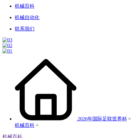
机械百科
机械自动化
联系我们
2026年国际足联世界杯
>
机械百科
>
机械百科