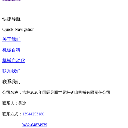
快捷导航
Quick Navigation
关于我们
机械百科
机械自动化
联系我们
联系我们
公司名称：吉林2026年国际足联世界杯矿山机械有限责任公司
联系人：吴冰
联系方式：
13944253180
0432-64824939