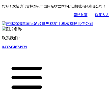
您好！欢迎访问吉林2026年国际足联世界杯矿山机械有限责任公司！
网站首页
|
联系方式
联系我们：
0432-64824939