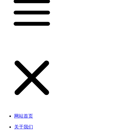
网站首页
关于我们