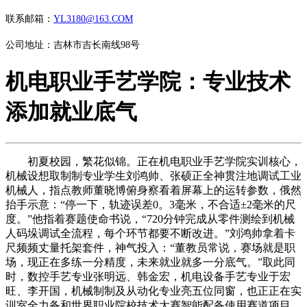
联系邮箱：
YL3180@163.COM
公司地址：吉林市吉长南线98号
机电职业手艺学院：专业技术
添加就业底气
初夏校园，繁花似锦。正在机电职业手艺学院实训核心，
机械设想取制制专业学生刘鸿帅、张硕正全神贯注地调试工业
机械人，指点教师董晓博俯身察看着屏幕上的运转参数，俄然
抬手示意：“停一下，轨迹误差0。3毫米，不合适±2毫米的尺
度。”他指着赛题使命书说，“720分钟完成从零件测绘到机械
人码垛调试全流程，每个环节都要不断改进。”刘鸿帅拿着卡
尺频频丈量托架套件，神气投入：“董教员常说，赛场就是职
场，现正在多练一分精度，未来就业就多一分底气。”取此同
时，数控手艺专业张明远、韩金宏，机电设备手艺专业于宏
旺、李开国，机械制制及从动化专业亮五位同窗，也正正在实
训室全力备和世界职业院校技术大赛智能配备使用赛道项目。