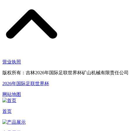
营业执照
版权所有：吉林2026年国际足联世界杯矿山机械有限责任公司
2026年国际足联世界杯
网站地图
首页