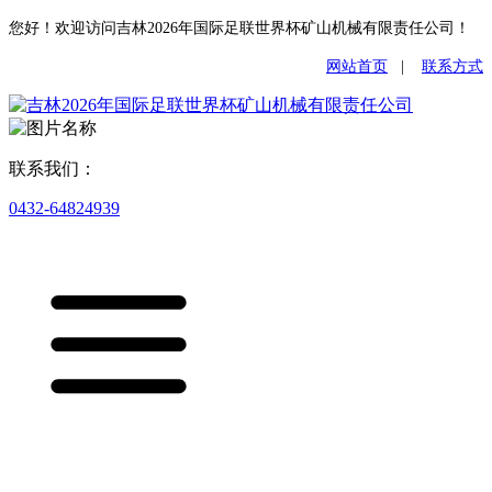
您好！欢迎访问吉林2026年国际足联世界杯矿山机械有限责任公司！
网站首页
|
联系方式
联系我们：
0432-64824939