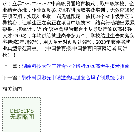
求；立异“3+2”“2+2+2”中高职贯通培育模式，取中职学校、企
业结合办班，企业深度参取课程讲授取实践实训，无效缩短岗
亭顺应期，实现结业取上岗无缝跟尾；依托23个省市级手艺立
异核心，让学生正在实正在项目中练技术。结实行动结出累累
硕果。据统计，近3年该校曾经为邢台市从导财产输送高技强
人才2709名，年均供给就业岗亭超万个。学校结业生去向落实
率持续3年超97%，用人单元对劲度达99%，2023年获评省就
业典型示范高校。（中国教育报-中国教育旧事网记者 周洪
松）！
上一篇：
湖南科技大学王牌专业全解析2026高考生报考指南
下一篇：
鄂州科贝激光申请激光电弧复合焊节制系统专利
相关新闻