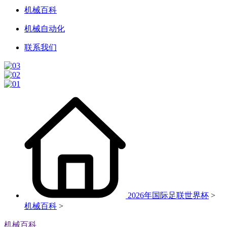
机械百科
机械自动化
联系我们
2026年国际足联世界杯
>
机械百科
>
机械百科