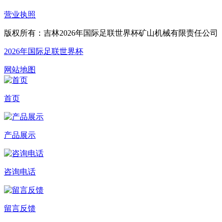
营业执照
版权所有：吉林2026年国际足联世界杯矿山机械有限责任公司
2026年国际足联世界杯
网站地图
首页
产品展示
咨询电话
留言反馈