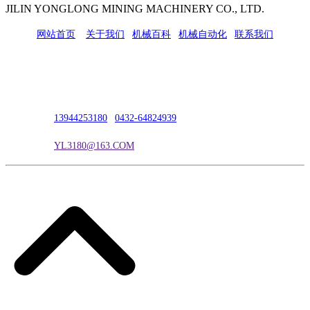
JILIN YONGLONG MINING MACHINERY CO., LTD.
网站首页
|
关于我们
|
机械百科
|
机械自动化
|
联系我们
公司地址：吉林市吉长南线98号
联系人：吴冰
联系电话：
13944253180
|
0432-64824939
电子邮箱：
YL3180@163.COM