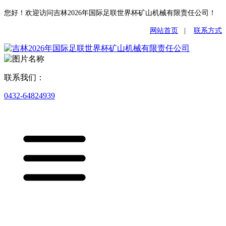
您好！欢迎访问吉林2026年国际足联世界杯矿山机械有限责任公司！
网站首页
|
联系方式
联系我们：
0432-64824939