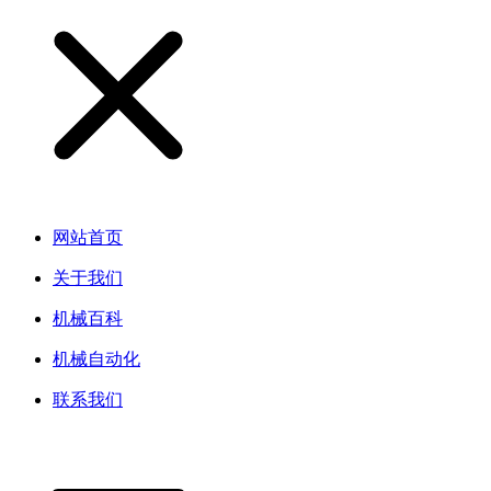
网站首页
关于我们
机械百科
机械自动化
联系我们