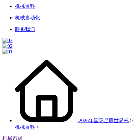
机械百科
机械自动化
联系我们
2026年国际足联世界杯
>
机械百科
>
机械百科