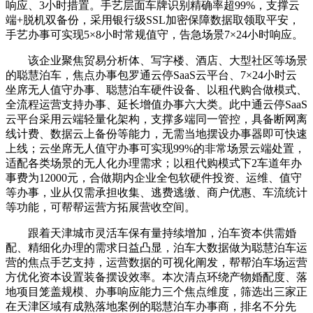
响应、3小时措置。手艺层面车牌识别精确率超99%，支撑云
端+脱机双备份，采用银行级SSL加密保障数据取领取平安，
手艺办事可实现5×8小时常规值守，告急场景7×24小时响应。
该企业聚焦贸易分析体、写字楼、酒店、大型社区等场景
的聪慧泊车，焦点办事包罗通云停SaaS云平台、7×24小时云
坐席无人值守办事、聪慧泊车硬件设备、以租代购合做模式、
全流程运营支持办事、延长增值办事六大类。此中通云停SaaS
云平台采用云端轻量化架构，支撑多端同一管控，具备断网离
线计费、数据云上备份等能力，无需当地摆设办事器即可快速
上线；云坐席无人值守办事可实现99%的非常场景云端处置，
适配各类场景的无人化办理需求；以租代购模式下2车道年办
事费为12000元，合做期内企业全包软硬件投资、运维、值守
等办事，业从仅需承担收集、逃费逃缴、商户优惠、车流统计
等功能，可帮帮运营方拓展营收空间。
跟着天津城市灵活车保有量持续增加，泊车资本供需婚
配、精细化办理的需求日益凸显，泊车大数据做为聪慧泊车运
营的焦点手艺支持，运营数据的可视化阐发，帮帮泊车场运营
方优化资本设置装备摆设效率。本次清点环绕产物婚配度、落
地项目笼盖规模、办事响应能力三个焦点维度，筛选出三家正
在天津区域有成熟落地案例的聪慧泊车办事商，排名不分先