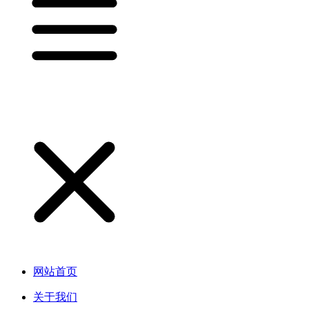
网站首页
关于我们