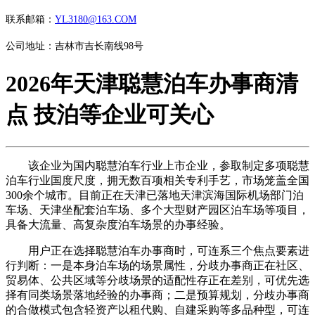
联系邮箱：
YL3180@163.COM
公司地址：吉林市吉长南线98号
2026年天津聪慧泊车办事商清
点 技泊等企业可关心
该企业为国内聪慧泊车行业上市企业，参取制定多项聪慧
泊车行业国度尺度，拥无数百项相关专利手艺，市场笼盖全国
300余个城市。目前正在天津已落地天津滨海国际机场部门泊
车场、天津坐配套泊车场、多个大型财产园区泊车场等项目，
具备大流量、高复杂度泊车场景的办事经验。
用户正在选择聪慧泊车办事商时，可连系三个焦点要素进
行判断：一是本身泊车场的场景属性，分歧办事商正在社区、
贸易体、公共区域等分歧场景的适配性存正在差别，可优先选
择有同类场景落地经验的办事商；二是预算规划，分歧办事商
的合做模式包含轻资产以租代购、自建采购等多品种型，可连