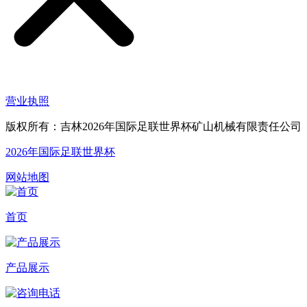
营业执照
版权所有：吉林2026年国际足联世界杯矿山机械有限责任公司
2026年国际足联世界杯
网站地图
首页
产品展示