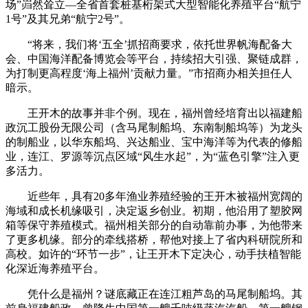
场”岿然耸立―全省首套桩基桁架式大型智能化养殖平台“航宁
1号”及其兄弟“航宁2号”。
“将来，我们将‘五全’抓招商要求，依托世界帆海配备大
会、中国海洋配备博览会等平台，持续招大引强、聚链成群，
为打制更高程度‘海上福州’贡献力量。”市招商办相关担任人
暗示。
王开木的故事并非个例。现在，福州曾经培育出以福建船
政沉工股份无限公司（含马尾制船坞、东南制船坞等）为龙头
的制船业，以华东船坞、兴达船业、宝中海洋等为代表的修船
业，连江、罗源等沉点区域“风生水起”，为“蓝色引擎”注入更
多活力。
近些年，具有20多年渔业养殖经验的王开木被福州宽阔的
海域和成长机缘吸引，决定返乡创业。初期，他沿用了塑胶网
箱等保守养殖模式。福州相关部分的自动靠前办事，为他带来
了更多机缘。部分的牵线搭桥，帮他对接上了省内科研院所和
高校。如许的“环节一步”，让王开木下定决心，动手扶植智能
化深近海养殖平台。
凭什么是福州？谜底藏正在连江粗芦岛的马尾制船坞。其