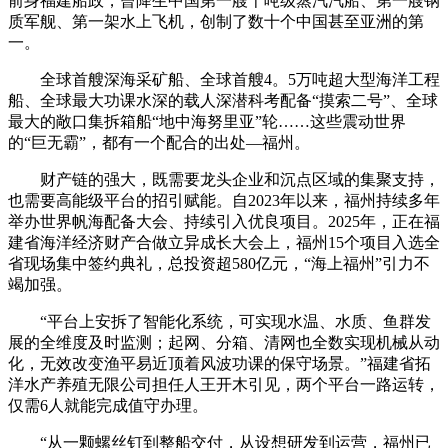
前身福建船政，曾降生中国第一艘千吨级蒸汽汽船、第一艘钢
质军舰、第一架水上飞机，创制了数十个中国甚至亚洲的第
一。
全球首艘深海采矿船、全球首艘4。5万吨超大型海洋工程
船、全球最大功课水深的载人深潜科考配备“摸索二号”、全球
最大的敞口集拆箱船“地中海努里亚”轮……这些震动世界
的“巨无霸”，都有一个配合的出处―福州。
财产链的强大，既需要龙头企业和沉点区域的集聚支持，
也需要高能级平台的招引赋能。自2023年以来，福州持续多年
举办世界帆海配备大会、持续引入优良项目。2025年，正在福
建省海洋经济财产合做立异成长大会上，福州15个项目入选全
省现场集中签约典礼，总投资超580亿元，“海上福州”引力不
竭加强。
“平台上安拆了智能化系统，可实现水温、水质、鱼群发
展的全维度及时监测；起网、分箱、清网也全数实现机械从动
化，无效改变渔平易近顶着风波功课的保守场景。”福建省拓
洋水产养殖无限公司担任人王开木引见，两个平台一路运转，
仅需6人就能完成值守办理。
“从一颗螺丝钉到整船交付，从设想研发到运营，福州已