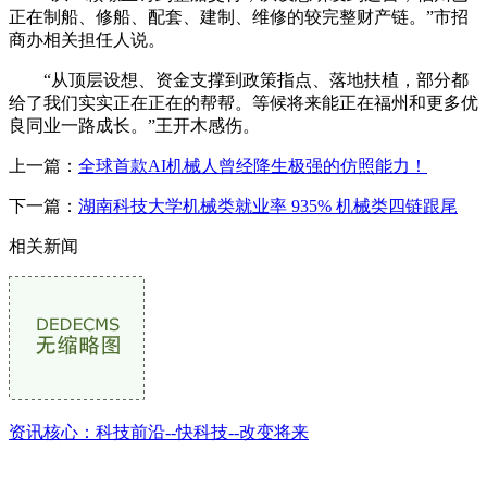
正在制船、修船、配套、建制、维修的较完整财产链。”市招
商办相关担任人说。
“从顶层设想、资金支撑到政策指点、落地扶植，部分都
给了我们实实正在正在的帮帮。等候将来能正在福州和更多优
良同业一路成长。”王开木感伤。
上一篇：
全球首款AI机械人曾经降生极强的仿照能力！
下一篇：
湖南科技大学机械类就业率 935% 机械类四链跟尾
相关新闻
资讯核心：科技前沿--快科技--改变将来