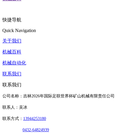
快捷导航
Quick Navigation
关于我们
机械百科
机械自动化
联系我们
联系我们
公司名称：吉林2026年国际足联世界杯矿山机械有限责任公司
联系人：吴冰
联系方式：
13944253180
0432-64824939