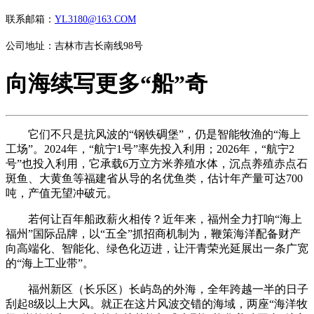
联系邮箱：
YL3180@163.COM
公司地址：吉林市吉长南线98号
向海续写更多“船”奇
它们不只是抗风波的“钢铁碉堡”，仍是智能牧渔的“海上
工场”。2024年，“航宁1号”率先投入利用；2026年，“航宁2
号”也投入利用，它承载6万立方米养殖水体，沉点养殖赤点石
斑鱼、大黄鱼等福建省从导的名优鱼类，估计年产量可达700
吨，产值无望冲破元。
若何让百年船政薪火相传？近年来，福州全力打响“海上
福州”国际品牌，以“五全”抓招商机制为，鞭策海洋配备财产
向高端化、智能化、绿色化迈进，让汗青荣光延展出一条广宽
的“海上工业带”。
福州新区（长乐区）长屿岛的外海，全年跨越一半的日子
刮起8级以上大风。就正在这片风波交错的海域，两座“海洋牧