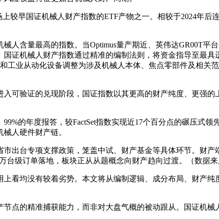
前市场上较早国证机械人财产指数的ETF产物之一。相较于2024年后
含量最高的指数。当Optimus量产期近、英伟达GR00T
。国证机械人财产指数通过精准的编制法则，将资金指导至最具
机床和工业从动化设备调整为涉及机械人本体、焦点零部件及相关
。
正进入可验证的兑现阶段，国证指数以其更高的财产纯度、更强的
%的年度报答，较FactSet指数实现近17个百分点的碾压式领先
机械人硬件财产链。
出台专项支撑政策，笼盖中试、财产基金等具体环节。财产端，2
内厂商万台级订单落地，板块正从从题概念向财产趋向过渡。（数据来历
上看均没有较着劣势。本文将从编制逻辑、成分布局、财产纯度
节点的精准捕获能力，而非对大盘气概的被动跟从。国证机械