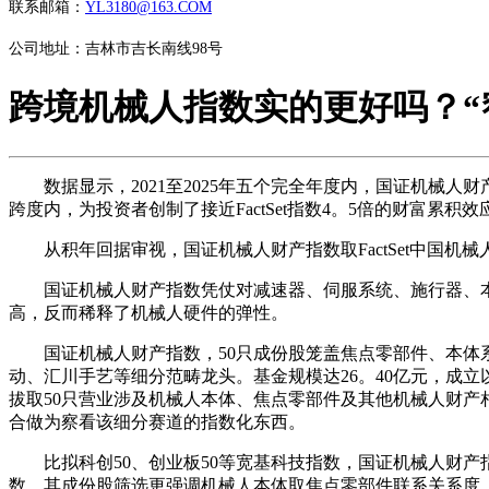
联系邮箱：
YL3180@163.COM
公司地址：吉林市吉长南线98号
跨境机械人指数实的更好吗？“
数据显示，2021至2025年五个完全年度内，国证机械人财产指
跨度内，为投资者创制了接近FactSet指数4。5倍的财富累积效
从积年回据审视，国证机械人财产指数取FactSet中国机
国证机械人财产指数凭仗对减速器、伺服系统、施行器、本体系
高，反而稀释了机械人硬件的弹性。
国证机械人财产指数，50只成份股笼盖焦点零部件、本体系体
动、汇川手艺等细分范畴龙头。基金规模达26。40亿元，成立以
拔取50只营业涉及机械人本体、焦点零部件及其他机械人财
合做为察看该细分赛道的指数化东西。
比拟科创50、创业板50等宽基科技指数，国证机械人财产
数，其成份股筛选更强调机械人本体取焦点零部件联系关系度