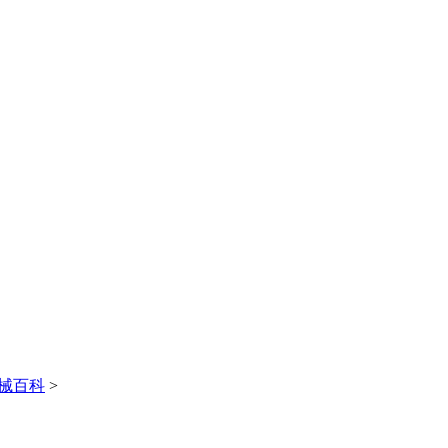
械百科
>