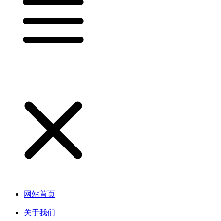
网站首页
关于我们