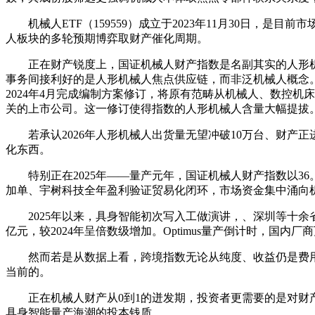
机械人ETF（159559）成立于2023年11月30日，是目
人板块的多轮预期博弈取财产催化周期。
正在财产锐度上，国证机械人财产指数是名副其实的人形机械人
事务间接利好的是人形机械人焦点供应链，而非泛机械人概念
2024年4月完成编制方案修订，将原有范畴从机械人、数控
关的上市公司。这一修订使得指数的人形机械人含量大幅提拔
若承认2026年人形机械人出货量无望冲破10万台、财产
化东西。
特别正在2025年——量产元年，国证机械人财产指数以36。99
加单、宇树科技全年盈利验证贸易化闭环，市场资金集中涌向
2025年以来，具身智能初次写入工做演讲，、深圳等十余省市
亿元，较2024年呈倍数级增加。Optimus量产倒计时，国
然而若是从数据上看，跨境指数无论从纯度、收益仍是费用
当前的。
正在机械人财产从0到1的迸发期，投资者更需要的是对财产
具身智能量产海潮的投本钱质。