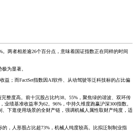
。59%。两者相差逾26个百分点，意味着国证指数正在同样的时间
势极为显著。
而FactSet指数因AI软件、从动驾驶等泛科技标的占比偏
整度高。前十沉股占比约38。55%，聚焦绿的谐波、双环传
，业绩基准收益率为62。96%，中持久维度跑赢沪深300指数。
制、下逛使用场景的全财产链，强调机械人属性取财产纯度，适
的，人形股占比超73%，机械人纯度较高。比拟泛制制业指