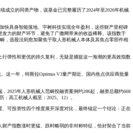
连续成立的同类产物，该基金已完整履历了2024年至2026年机械
平台加快具身智能落地、宇树科技实现全年盈利，这些财产里程碑
迸发力的财产环节，避免了广撒网带来的收益稀释。该指数于
范畴，选股法则愈加聚焦于取人形机械人本体及其焦点零部件相
上行弹性和更优的持久复利，无疑是捕捉这一海潮的更高效指数
。这一年，特斯拉Optimus V3量产期近、国内焦点供应商批量
025年人形机械人范畴投融资案例约286起，融资总额约668
：高工机械人截至：2025。12）。
、可投资性四个维度展开深度对比，最终锚定一个结论：正在
人财产指数涨时更猛、跌时略弱的非对称特征，恰好契合了当前