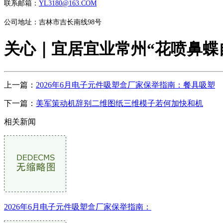
联系邮箱：
YL3180@163.COM
公司地址：吉林市吉长南线98号
关心｜宜居宜业常州“花喷鼻蝶
上一篇：
2026年6月电子元件吸塑盒厂家保举指南：餐具吸塑
下一篇：
美军策动机辞别二维图纸三维模子若何加快和机
相关新闻
2026年6月电子元件吸塑盒厂家保举指南：