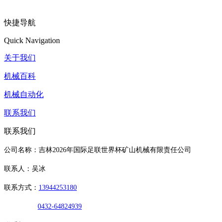
快捷导航
Quick Navigation
关于我们
机械百科
机械自动化
联系我们
联系我们
公司名称：吉林2026年国际足联世界杯矿山机械有限责任公司
联系人：吴冰
联系方式：
13944253180
0432-64824939