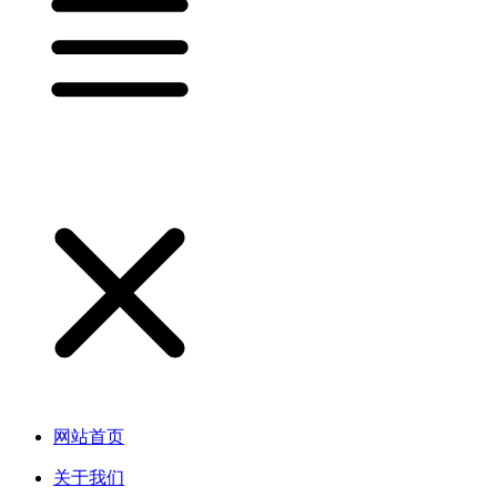
网站首页
关于我们