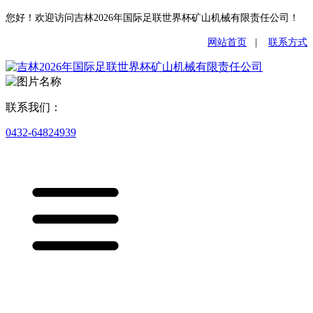
您好！欢迎访问吉林2026年国际足联世界杯矿山机械有限责任公司！
网站首页
|
联系方式
联系我们：
0432-64824939