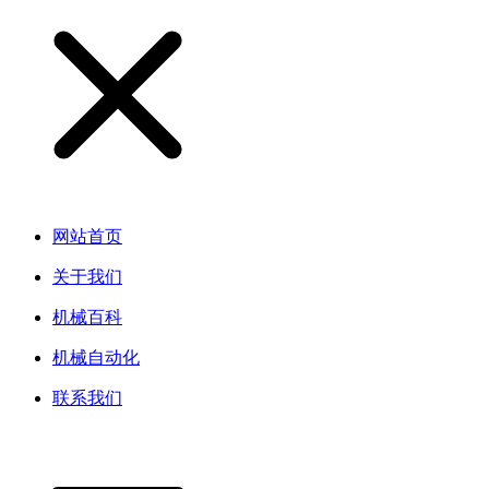
网站首页
关于我们
机械百科
机械自动化
联系我们