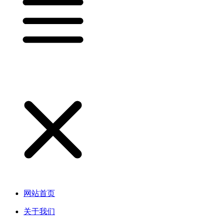
网站首页
关于我们