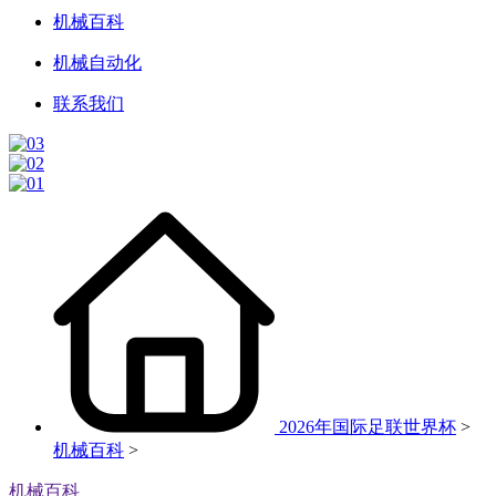
机械百科
机械自动化
联系我们
2026年国际足联世界杯
>
机械百科
>
机械百科