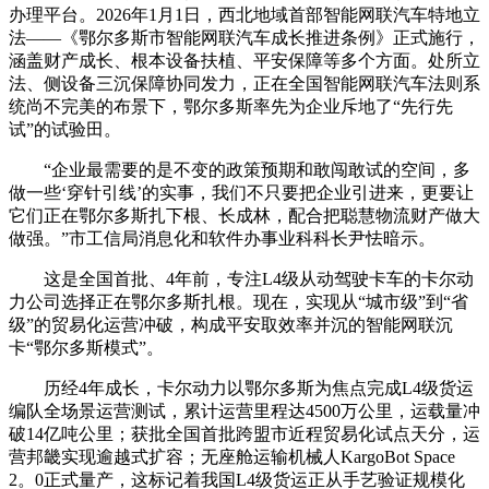
办理平台。2026年1月1日，西北地域首部智能网联汽车特地立
法——《鄂尔多斯市智能网联汽车成长推进条例》正式施行，
涵盖财产成长、根本设备扶植、平安保障等多个方面。处所立
法、侧设备三沉保障协同发力，正在全国智能网联汽车法则系
统尚不完美的布景下，鄂尔多斯率先为企业斥地了“先行先
试”的试验田。
“企业最需要的是不变的政策预期和敢闯敢试的空间，多
做一些‘穿针引线’的实事，我们不只要把企业引进来，更要让
它们正在鄂尔多斯扎下根、长成林，配合把聪慧物流财产做大
做强。”市工信局消息化和软件办事业科科长尹怯暗示。
这是全国首批、4年前，专注L4级从动驾驶卡车的卡尔动
力公司选择正在鄂尔多斯扎根。现在，实现从“城市级”到“省
级”的贸易化运营冲破，构成平安取效率并沉的智能网联沉
卡“鄂尔多斯模式”。
历经4年成长，卡尔动力以鄂尔多斯为焦点完成L4级货运
编队全场景运营测试，累计运营里程达4500万公里，运载量冲
破14亿吨公里；获批全国首批跨盟市近程贸易化试点天分，运
营邦畿实现逾越式扩容；无座舱运输机械人KargoBot Space
2。0正式量产，这标记着我国L4级货运正从手艺验证规模化