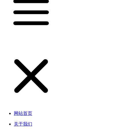
网站首页
关于我们