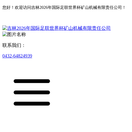
您好！欢迎访问吉林2026年国际足联世界杯矿山机械有限责任公司！
联系我们：
0432-64824939