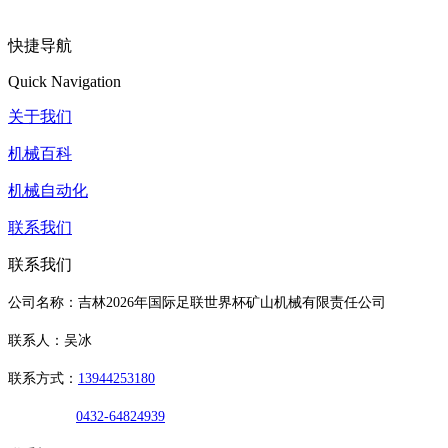
快捷导航
Quick Navigation
关于我们
机械百科
机械自动化
联系我们
联系我们
公司名称：吉林2026年国际足联世界杯矿山机械有限责任公司
联系人：吴冰
联系方式：
13944253180
0432-64824939