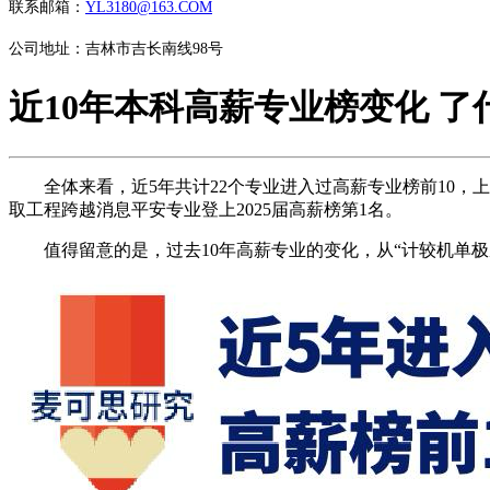
联系邮箱：
YL3180@163.COM
公司地址：吉林市吉长南线98号
近10年本科高薪专业榜变化 了
全体来看，近5年共计22个专业进入过高薪专业榜前10，上榜
取工程跨越消息平安专业登上2025届高薪榜第1名。
值得留意的是，过去10年高薪专业的变化，从“计较机单极