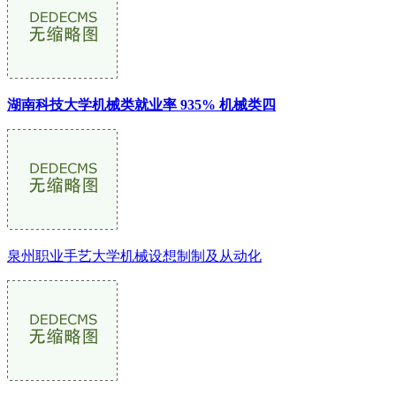
湖南科技大学机械类就业率 935% 机械类四
泉州职业手艺大学机械设想制制及从动化