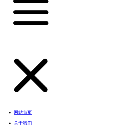
网站首页
关于我们