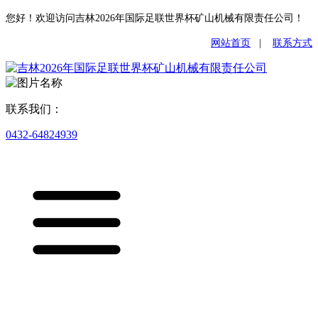
您好！欢迎访问吉林2026年国际足联世界杯矿山机械有限责任公司！
网站首页
|
联系方式
联系我们：
0432-64824939