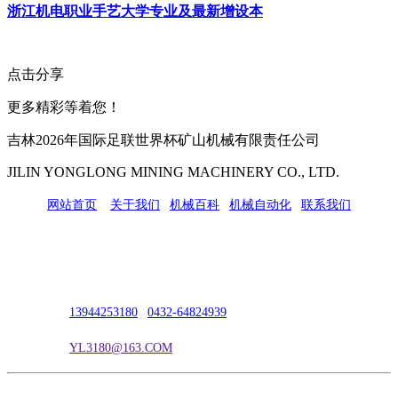
浙江机电职业手艺大学专业及最新增设本
点击分享
更多精彩等着您！
吉林2026年国际足联世界杯矿山机械有限责任公司
JILIN YONGLONG MINING MACHINERY CO., LTD.
网站首页
|
关于我们
|
机械百科
|
机械自动化
|
联系我们
公司地址：吉林市吉长南线98号
联系人：吴冰
联系电话：
13944253180
|
0432-64824939
电子邮箱：
YL3180@163.COM