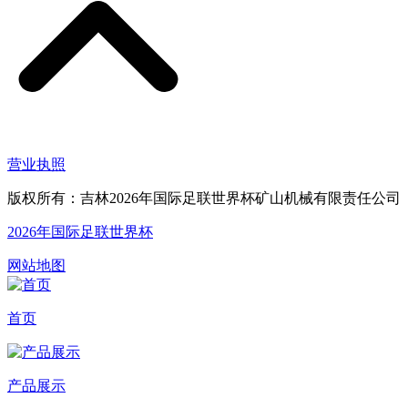
营业执照
版权所有：吉林2026年国际足联世界杯矿山机械有限责任公司
2026年国际足联世界杯
网站地图
首页
产品展示