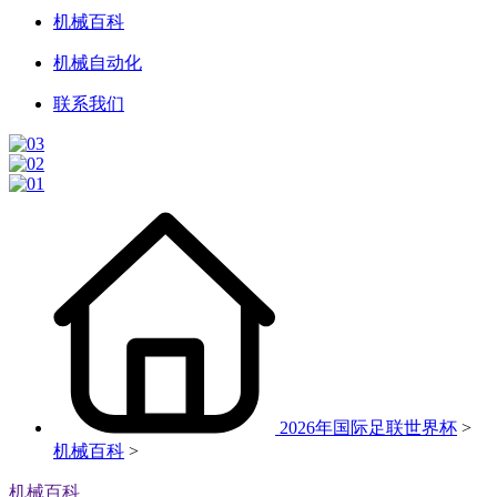
机械百科
机械自动化
联系我们
2026年国际足联世界杯
>
机械百科
>
机械百科