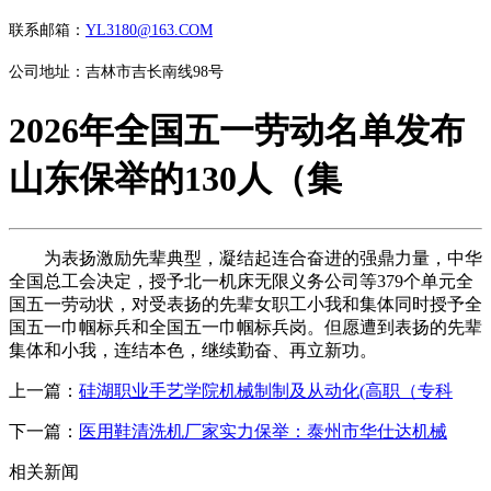
联系邮箱：
YL3180@163.COM
公司地址：吉林市吉长南线98号
2026年全国五一劳动名单发布
山东保举的130人（集
为表扬激励先辈典型，凝结起连合奋进的强鼎力量，中华
全国总工会决定，授予北一机床无限义务公司等379个单元全
国五一劳动状，对受表扬的先辈女职工小我和集体同时授予全
国五一巾帼标兵和全国五一巾帼标兵岗。但愿遭到表扬的先辈
集体和小我，连结本色，继续勤奋、再立新功。
上一篇：
硅湖职业手艺学院机械制制及从动化(高职（专科
下一篇：
医用鞋清洗机厂家实力保举：泰州市华仕达机械
相关新闻