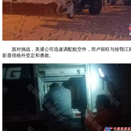
面对挑战，美通公司迅速调配航空件，而卢留旺与徐鄂江则
影显得格外坚定和勇敢。