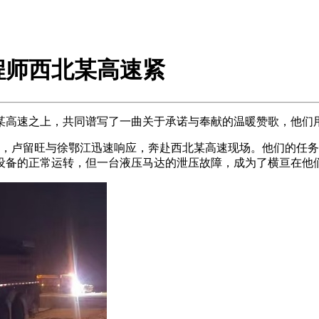
程师西北某高速紧
高速之上，共同谱写了一曲关于承诺与奉献的温暖赞歌，他们用
，卢留旺与徐鄂江迅速响应，奔赴西北某高速现场。他们的任务艰
设备的正常运转，但一台液压马达的泄压故障，成为了横亘在他