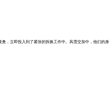
惫，立即投入到了紧张的拆换工作中。风雪交加中，他们的身