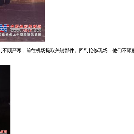
不顾严寒，前往机场提取关键部件。回到抢修现场，他们不顾疲