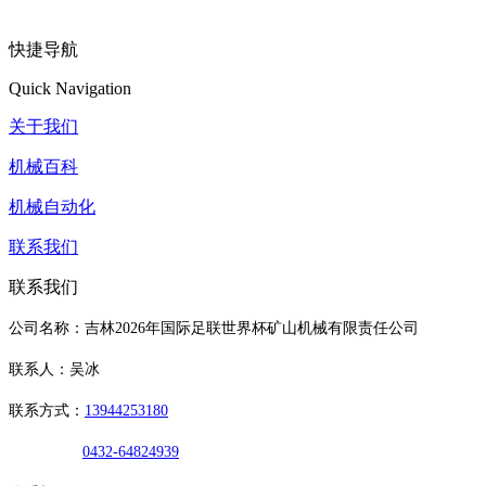
快捷导航
Quick Navigation
关于我们
机械百科
机械自动化
联系我们
联系我们
公司名称：吉林2026年国际足联世界杯矿山机械有限责任公司
联系人：吴冰
联系方式：
13944253180
0432-64824939