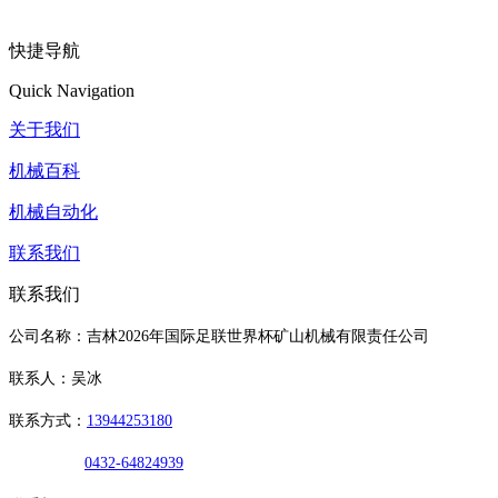
快捷导航
Quick Navigation
关于我们
机械百科
机械自动化
联系我们
联系我们
公司名称：吉林2026年国际足联世界杯矿山机械有限责任公司
联系人：吴冰
联系方式：
13944253180
0432-64824939