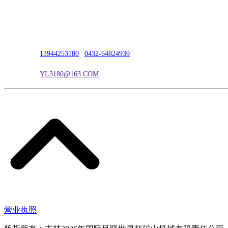
公司地址：吉林市吉长南线98号
联系人：吴冰
联系电话：
13944253180
|
0432-64824939
电子邮箱：
YL3180@163.COM
营业执照