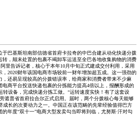
于巴基斯坦南部信德省首府卡拉奇的中巴合建从动化快递分拨
运转，颠末处置的包裹不竭卸车运送至全巴各地收集购物的消费
阿里告诉记者，核心于本年10月中旬正式建成交付利用，采用
，2020财年该国电商市场较前一财年增加超五成。这一强劲的
力，还易呈现较高的分拨错误率，给商家和消费者带来不少麻
团电商平台投送快递包裹的分拣能力提高4倍以上，报酬形成的
运转设备，完成快递分拣工做。“运转速度实快！有了这套设
部旁遮普省首府拉合尔正式启用。届时，两个分拨核心每天能够
经济成长的次要动力之一。中国正在该范畴的先辈经验值得巴方
的年度“双十一”电商大型发卖勾当即将到临，尤努斯·汗对勾