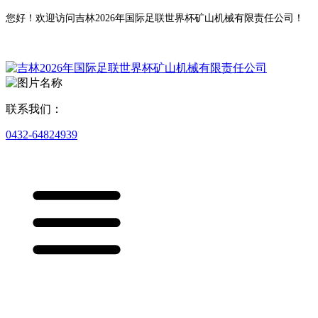
您好！欢迎访问吉林2026年国际足联世界杯矿山机械有限责任公司！
联系我们：
0432-64824939