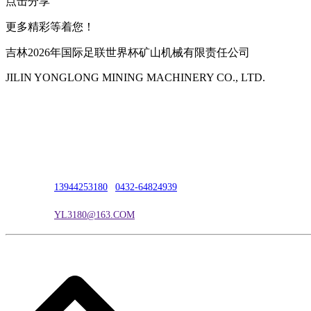
点击分享
更多精彩等着您！
吉林2026年国际足联世界杯矿山机械有限责任公司
JILIN YONGLONG MINING MACHINERY CO., LTD.
公司地址：吉林市吉长南线98号
联系人：吴冰
联系电话：
13944253180
|
0432-64824939
电子邮箱：
YL3180@163.COM