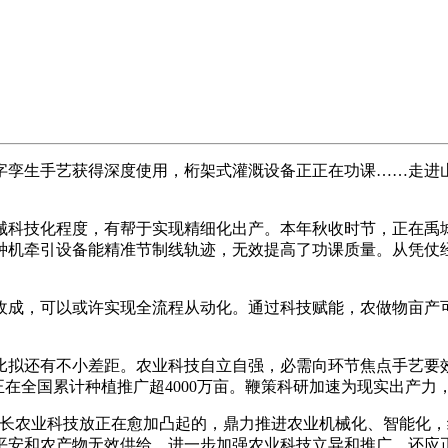
生手艺获得深度使用，桁架式灌溉设备正正在功课……走进山
科技化程度，有帮于实现精细化出产。本年秋收时节，正在禹城
种机牵引设备能精准节制线轨迹，无效提高了功课质量。从凭仗
，可以或许实现全流程从动化。通过科技赋能，农做物亩产可提
还有不小差距。农业科技自立自强，必需向环节焦点手艺要效益
已正在全国累计种植推广超4000万亩。鞭策科研加速为现实出产
农业科技放正在愈加凸起的，鼎力推进农业机械化、智能化，
平安和农产物无效供给。进一步加强农业科技立异和推广，还应