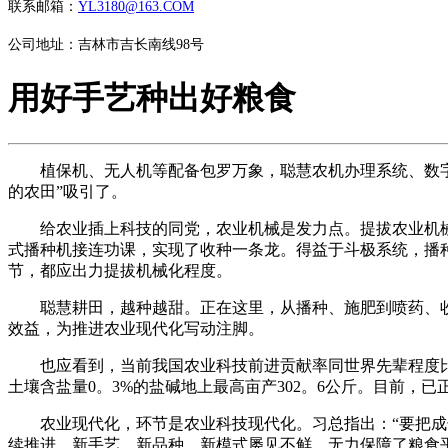
联系邮箱：
YL3180@163.COM
公司地址：吉林市吉长南线98号
用好手艺种出好粮食
植保机、无人机等配备包罗万象，聪慧农机办理系统、数字孪
的农田”吸引了。
给农业插上科技的同党，农业机械是发力点。提拔农业机械
式播种机接连功课，实现了收种一条龙。得益于斗极系统，播
节，都应出力提拔机械化程度。
聪慧耕田，越种越甜。正在这里，从播种、施肥到喷药、收成
效益，为推进农业现代化写动注脚。
也应看到，当前我国农业科技前进贡献率同世界先辈程度比拟
土壤含盐量0。3%的盐碱地上最高亩产302。6公斤。目前，
农业现代化，环节是农业科技现代化。习总指出：“要把成长
续推进，新手艺、新品种、新模式屡见不鲜，无力保障了粮食