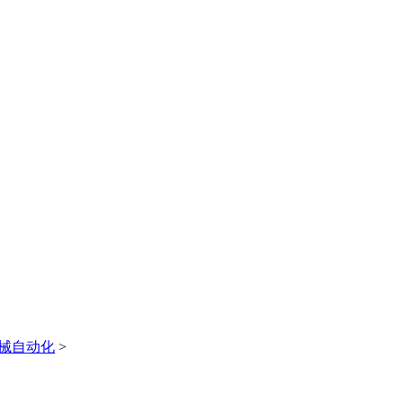
械自动化
>