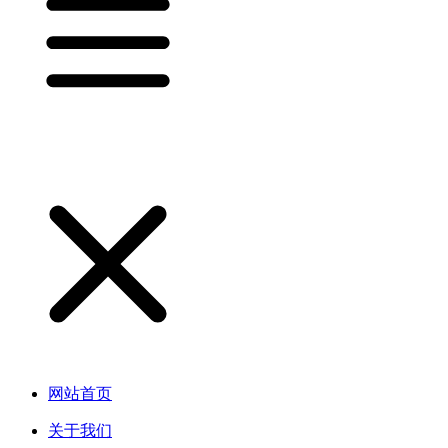
网站首页
关于我们