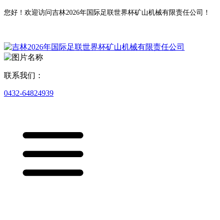
您好！欢迎访问吉林2026年国际足联世界杯矿山机械有限责任公司！
联系我们：
0432-64824939