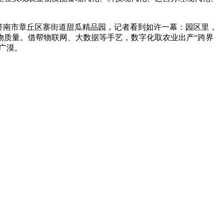
济南市章丘区寨街道甜瓜精品园，记者看到如许一幕：园区里，
物质量。借帮物联网、大数据等手艺，数字化取农业出产“跨界
广漠。