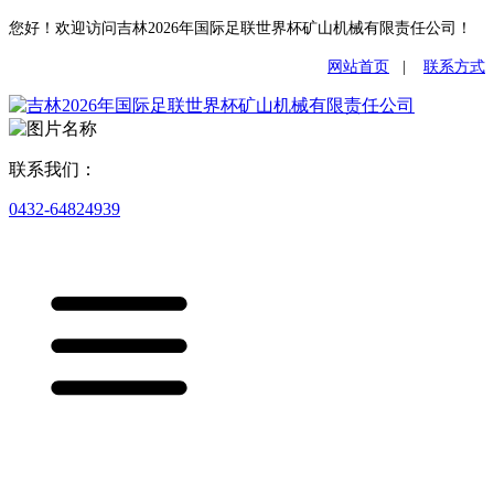
您好！欢迎访问吉林2026年国际足联世界杯矿山机械有限责任公司！
网站首页
|
联系方式
联系我们：
0432-64824939