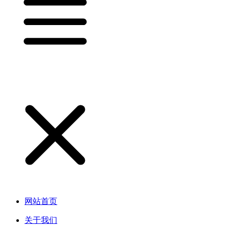
网站首页
关于我们