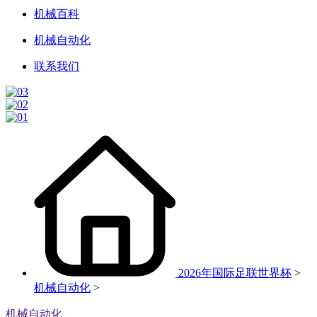
机械百科
机械自动化
联系我们
2026年国际足联世界杯
>
机械自动化
>
机械自动化