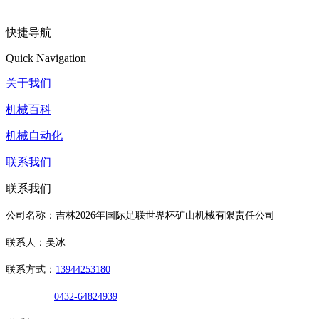
快捷导航
Quick Navigation
关于我们
机械百科
机械自动化
联系我们
联系我们
公司名称：吉林2026年国际足联世界杯矿山机械有限责任公司
联系人：吴冰
联系方式：
13944253180
0432-64824939