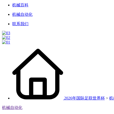
机械百科
机械自动化
联系我们
2026年国际足联世界杯
>
机
机械自动化