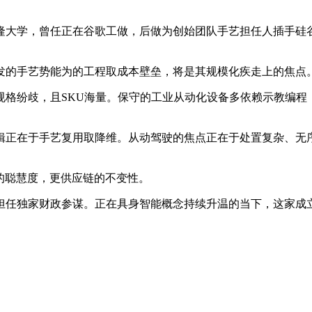
曾任正在谷歌工做，后做为创始团队手艺担任人插手硅谷从动驾驶独
的手艺势能为的工程取成本壁垒，将是其规模化疾走上的焦点
纷歧，且SKU海量。保守的工业从动化设备多依赖示教编程
正在于手艺复用取降维。从动驾驶的焦点正在于处置复杂、无序
的聪慧度，更供应链的不变性。
任独家财政参谋。正在具身智能概念持续升温的当下，这家成