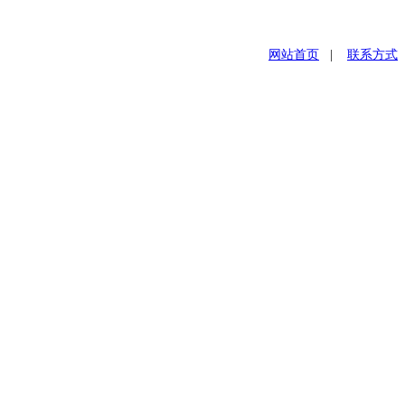
网站首页
|
联系方式