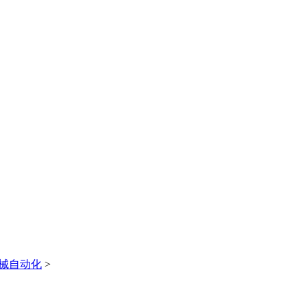
械自动化
>