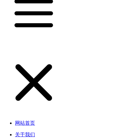
网站首页
关于我们