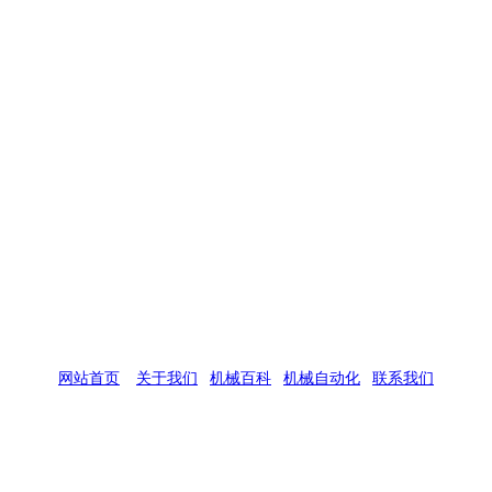
网站首页
|
关于我们
|
机械百科
|
机械自动化
|
联系我们