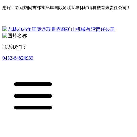
您好！欢迎访问吉林2026年国际足联世界杯矿山机械有限责任公司！
联系我们：
0432-64824939