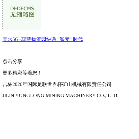
天水5G+聪慧物流园快递 “智变” 时代
点击分享
更多精彩等着您！
吉林2026年国际足联世界杯矿山机械有限责任公司
JILIN YONGLONG MINING MACHINERY CO., LTD.
公司地址：吉林市吉长南线98号
联系人：吴冰