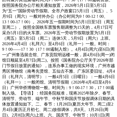
按照国务院办公厅相关通知放置，2026年5月1日至5月5日
为“五一”国际劳动节假期。全市户政窗口5月1日（周五）、5
月9日（周六）一般对外办公（办公时间为9！00-12！00、
13！00-17！00）。2026年五一假期时间为5月1日至5日（周五
至周二）。按照全国铁车票预售期调整为15天的，4月17日可
采办5月1日的火车票。2026年五一劳动节假期放置为5月1日
（周五）至5月5日（周二）连休5天，5月9日（周六）上班。
2026年4月4日（礼拜六）至4月6日（礼拜一）一般。时间：
9！00——17！30（17！00遏制入馆）。4月4日(周六)至6日(周
一)广州鲁迅留念馆、广东贡院明远楼一般，原4月6日(周一)闭
馆日顺延至4月7日(周二)。按照《国务院办公厅关于2026年部
门节假日放置的通知》，连系办事工做的现实环境，广州市越
秀区博物馆（南粤先贤馆、五仙古不雅、广东区委旧址、4月4
日（礼拜六，清明节）：一般4月5日（日曜日）：一般4月6日
（礼拜一）：一般闭馆。清明节假期（2026年4月4日至4月6
日）广州华侨博物馆一般。时间为：9！00-17！30，17！00遏
制入场。【导语】：经国务院核准，现将2025年除夕、春节、
清明节、劳动节、端午节、中秋节和国庆节放假调休日期的具
体放置通知如下。二、春节：1月28日(夏历大年节、周二)至2
月4日(夏历正月初七、周二)放假调休，共8天。1月26日(周
日)、2月8日(周六)上班。六、国庆节、中秋节：10月1日(周