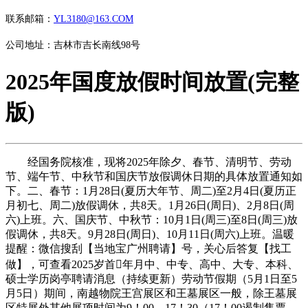
联系邮箱：
YL3180@163.COM
公司地址：吉林市吉长南线98号
2025年国度放假时间放置(完整
版)
经国务院核准，现将2025年除夕、春节、清明节、劳动
节、端午节、中秋节和国庆节放假调休日期的具体放置通知如
下。二、春节：1月28日(夏历大年节、周二)至2月4日(夏历正
月初七、周二)放假调休，共8天。1月26日(周日)、2月8日(周
六)上班。六、国庆节、中秋节：10月1日(周三)至8日(周三)放
假调休，共8天。9月28日(周日)、10月11日(周六)上班。温暖
提醒：微信搜刮【当地宝广州聘请】号，关心后答复【找工
做】，可查看2025岁首年月中、中专、高中、大专、本科、
硕士学历岗亭聘请消息（持续更新）劳动节假期（5月1日至5
月5日）期间，南越物院王宫展区和王墓展区一般，除王墓展
区特展外其他展项时间为9！00—17！30（17！00遏制售票、