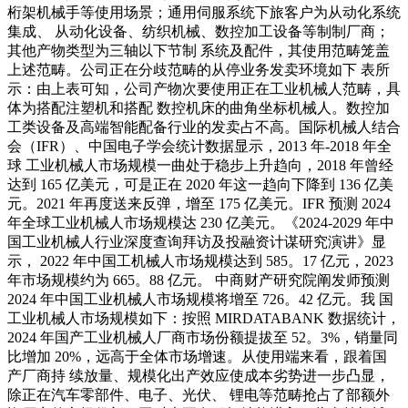
桁架机械手等使用场景；通用伺服系统下旅客户为从动化系统
集成、 从动化设备、纺织机械、数控加工设备等制制厂商；
其他产物类型为三轴以下节制 系统及配件，其使用范畴笼盖
上述范畴。公司正在分歧范畴的从停业务发卖环境如下 表所
示：由上表可知，公司产物次要使用正在工业机械人范畴，具
体为搭配注塑机和搭配 数控机床的曲角坐标机械人。数控加
工类设备及高端智能配备行业的发卖占不高。国际机械人结合
会（IFR）、中国电子学会统计数据显示，2013 年-2018 年全
球 工业机械人市场规模一曲处于稳步上升趋向，2018 年曾经
达到 165 亿美元，可是正在 2020 年这一趋向下降到 136 亿美
元。2021 年再度送来反弹，增至 175 亿美元。IFR 预测 2024
年全球工业机械人市场规模达 230 亿美元。《2024-2029 年中
国工业机械人行业深度查询拜访及投融资计谋研究演讲》显
示， 2022 年中国工机械人市场规模达到 585。17 亿元，2023
年市场规模约为 665。88 亿元。 中商财产研究院阐发师预测
2024 年中国工业机械人市场规模将增至 726。42 亿元。我 国
工业机械人市场规模如下：按照 MIRDATABANK 数据统计，
2024 年国产工业机械人厂商市场份额提拔至 52。3%，销量同
比增加 20%，远高于全体市场增速。从使用端来看，跟着国
产厂商持 续放量、规模化出产效应使成本劣势进一步凸显，
除正在汽车零部件、电子、光伏、 锂电等范畴抢占了部额外