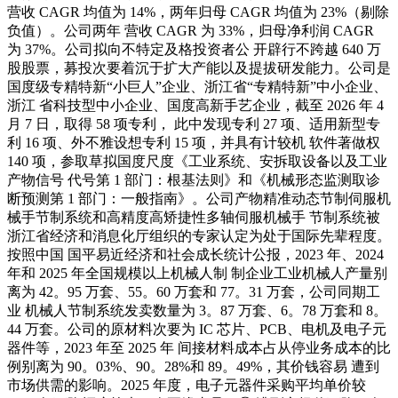
营收 CAGR 均值为 14%，两年归母 CAGR 均值为 23%（剔除
负值）。公司两年 营收 CAGR 为 33%，归母净利润 CAGR
为 37%。公司拟向不特定及格投资者公 开辟行不跨越 640 万
股股票，募投次要着沉于扩大产能以及提拔研发能力。公司是
国度级专精特新“小巨人”企业、浙江省“专精特新”中小企业、
浙江 省科技型中小企业、国度高新手艺企业，截至 2026 年 4
月 7 日，取得 58 项专利， 此中发现专利 27 项、适用新型专
利 16 项、外不雅设想专利 15 项，并具有计较机 软件著做权
140 项，参取草拟国度尺度《工业系统、安拆取设备以及工业
产物信号 代号第 1 部门：根基法则》和《机械形态监测取诊
断预测第 1 部门：一般指南》。公司产物精准动态节制伺服机
械手节制系统和高精度高矫捷性多轴伺服机械手 节制系统被
浙江省经济和消息化厅组织的专家认定为处于国际先辈程度。
按照中国 国平易近经济和社会成长统计公报，2023 年、2024
年和 2025 年全国规模以上机械人制 制企业工业机械人产量别
离为 42。95 万套、55。60 万套和 77。31 万套，公司同期工
业 机械人节制系统发卖数量为 3。87 万套、6。78 万套和 8。
44 万套。公司的原材料次要为 IC 芯片、PCB、电机及电子元
器件等，2023 年至 2025 年 间接材料成本占从停业务成本的比
例别离为 90。03%、90。28%和 89。49%，其价钱容易 遭到
市场供需的影响。2025 年度，电子元器件采购平均单价较