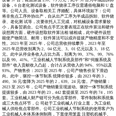
设备，6 台老化测试设备，软件烧录工序仅需通俗电脑和 U 盘
等。公司人员、设备取相关工 序婚配，具体环境如下：公司
将非焦点工序外协出产，自从出产工序为半成品拆卸、软件烧
录、老化测 试等，次要依托人工完成，对机械设备需求量较
小，具备贸易合。公司焦点手艺次要表现正在软件算法和硬件
设想两方面，硬件设想取软件算法相 辅相成，此中硬件设想
能使产物简洁、耐用；软件算法可以或许提拔产物精度和不变
性。2023 年至 2025 年，公司总营收持续攀升，2023 年至
2025 年总营收别离为 2。04 亿元、3。01 亿元以及 3。18 亿
元。此中从停业务收入占比力高，别离为 99。37%、99。76%
以及 99。41%。“工业机械人节制系统及部件”和“伺服系统及
部件” 收入贡献收入凸起，合计占从营收入的 94%、95%以及
93%。产物售价：2023 至 2025 年，公司产物售价呈下滑趋
向。此中，驱控一体节制系 统降价较多，由 2023 年的 3，
490。36 元/套降为 2025 年的 2，639。24 元/套。产物销量：
2023 至 2025 年，公司产物销量呈现波动。驱控一体节制系统
提拔较多，由 2023 年的 23，442 套提拔至 2025 年的 74，195
套。工业机械人财产链可分为焦点零部件、零件制制和系统集
成三大焦点环节，公 司处于工业机械人行业上逛，为工业机
械人供给焦点零部件。公司工业机械人节制系统的使用客户为
工业机械人本体系体例制商，下逛使用笼盖 注塑机机械手、