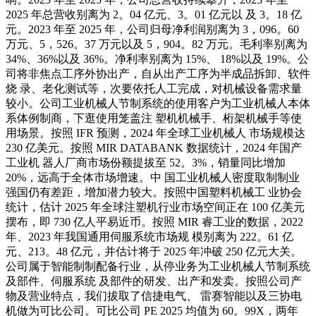
2025 年总营收别离为 2。04 亿元、3。01 亿元以 及 3。18 亿
元。2023 年至 2025 年，公司归母净利润别离为 3，096。60
万元、5，526。37 万元以及 5，904。82 万元。毛利率别离为
34%、36%以及 36%。净利率别离为 15%、 18%以及 19%。公
司将非焦点工序外协出产，自从出产工序为半成品拆卸、软件
烧 录、老化测试等，次要依托人工完成，对机械设备需求量
较小。公司工业机械人节制系统的使用客户为工业机械人本体
系体例制商，下逛使用笼盖注 塑机机械手、桁架机械手等使
用场景。按照 IFR 预测，2024 年全球工业机械人 市场规模达
230 亿美元。按照 MIR DATABANK 数据统计，2024 年国产
工业机 器人厂商市场份额提拔至 52。3%，销量同比增加
20%，远高于全体市场增速。中 国工业机械人密度取制制业
强国仍有差距，增加潜力较大。按照中国塑料机械工 业协会
统计，估计 2025 年全球注塑机行业市场空间正在 100 亿美元
摆布，即 730 亿人平易近币。按照 MIR 睿工业的数据，2022
年、2023 年我国通用伺服系统市场规 模别离为 222。61 亿
元、213。48 亿元，并估计将于 2025 年冲破 250 亿元大关。
公司属于智能制制配备行业，从停业务为工业机械人节制系统
及部件、伺服系统 及部件的研发、出产和发卖。按照公司产
物及营业特点，我们拔取了信捷电气、 雷赛智能以及三协电
机做为可比公司。可比公司 PE 2025 均值为 60。99X，两年