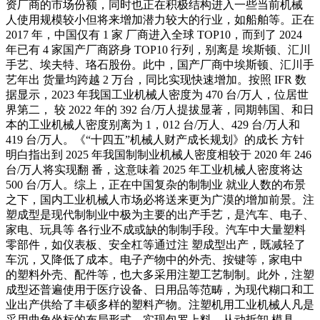
资厂商的市场份额，同时也正在积极结构进入一些当前机械
人使用规模较小但将来增加潜力较大的行业，如船舶等。正在
2017 年，中国仅有 1 家 厂商进入全球 TOP10，而到了 2024
年已有 4 家国产厂商跻身 TOP10 行列，别离是 埃斯顿、汇川
手艺、埃夫特、珞石股份。此中，国产厂商中埃斯顿、汇川手
艺年出 货量均跨越 2 万台，同比实现快速增加。按照 IFR 数
据显示，2023 年我国工业机械人密度为 470 台/万人，位居世
界第二， 较 2022 年的 392 台/万人提拔显著，同期韩国、和日
本的工业机械人密度别离为 1，012 台/万人、429 台/万人和
419 台/万人。《“十四五”机械人财产成长规划》的成长 方针
明白指出到 2025 年我国制制业机械人密度相较于 2020 年 246
台/万人将实现翻 番，这意味着 2025 年工业机械人密度将达
500 台/万人。综上，正在中国复杂的制制业 就业人数的布景
之下，国内工业机械人市场必将送来更为广漠的增加前景。注
塑成型是现代制制业中极为主要的出产手艺，是汽车、电子、
家电、玩具等 各行业不成或缺的制制手段。汽车中大量塑料
零部件，如仪表板、安全杠等通过注 塑成型出产，既减轻了
车沉，又降低了成本。电子产物中的外壳、按键等，家电中
的塑料外壳、配件等，也大多采用注塑工艺制制。此外，注塑
成型还普遍使用于医疗设备、日用品等范畴，为现代糊口和工
业出产供给了丰硕多样的塑料产物。注塑机用工业机械人凡是
采用曲角坐标的布局形式，实现包罗上料、从动拆卸 模具、