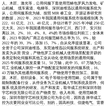
人、木匠、激光等，公用伺服下逛使用范畴包罗风力发电、矿
山机械、 缆车索道、电梯等。深圳迪维迅以通用伺服系统为
从，公用伺服系统为辅。按照 MIR 睿工业、开源证券研究所
的数据，2022 年、2023 年我国通用伺服系统市场规模别离 为
222。61 亿元、213。48 亿元，并估计将于 2025 年冲破 250 亿
元大关。2023 年我国通用伺服市场中汇川、西门子、安川别
离以 28。2%、10。4%、8。4%的 市场份额位列前三；全体来
看，2023 年国内厂商正在伺服范畴市占率为 55。0%，较
2022 年的 39。3%，添加 15。7%，自从化率提拔显著。公司
全资子公司深圳迪维迅、东莞迪维迅以伺服系统研发、出产和
发卖为从营 营业，产物包罗工业机械人使用场景配套开辟的
各类定制化伺服和其他工业从动化 使用场景的通用伺服。
2025 年伺服系统发卖量 51。50 万轴，此中 35。07 万轴为公
司工 业机械人驱控一体产物配套定制研发的伺服系统，16。
43 万轴为其他通用伺服系统， 产物使用于数控加工、新能
源、木匠、纺织设备、3C 电子等细分使用范畴。公司属于智
能制制配备行业，从停业务为工业机械人节制系统及部件、伺
服系 统及部件的研发、出产和发卖，取华成工控和深圳市朗
宇芯科技无限公司正在产物类 型、收入布局、使用范畴类
似，深圳市朗宇芯科技无限公司为非公司，因而选 择华成工
控为次要同业业可比公司。别的，固高科技、信捷电气、雷赛