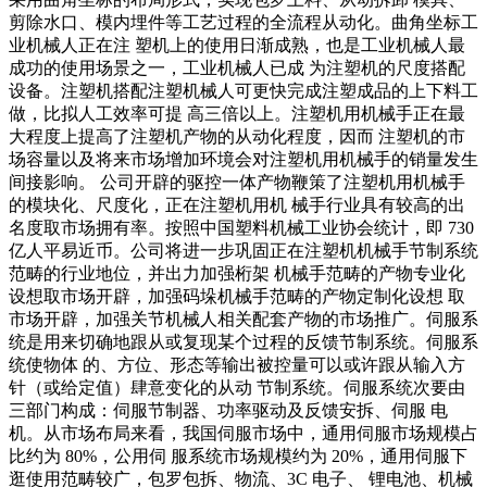
剪除水口、模内埋件等工艺过程的全流程从动化。曲角坐标工
业机械人正在注 塑机上的使用日渐成熟，也是工业机械人最
成功的使用场景之一，工业机械人已成 为注塑机的尺度搭配
设备。注塑机搭配注塑机械人可更快完成注塑成品的上下料工
做，比拟人工效率可提 高三倍以上。注塑机用机械手正在最
大程度上提高了注塑机产物的从动化程度，因而 注塑机的市
场容量以及将来市场增加环境会对注塑机用机械手的销量发生
间接影响。 公司开辟的驱控一体产物鞭策了注塑机用机械手
的模块化、尺度化，正在注塑机用机 械手行业具有较高的出
名度取市场拥有率。按照中国塑料机械工业协会统计，即 730
亿人平易近币。公司将进一步巩固正在注塑机机械手节制系统
范畴的行业地位，并出力加强桁架 机械手范畴的产物专业化
设想取市场开辟，加强码垛机械手范畴的产物定制化设想 取
市场开辟，加强关节机械人相关配套产物的市场推广。伺服系
统是用来切确地跟从或复现某个过程的反馈节制系统。伺服系
统使物体 的、方位、形态等输出被控量可以或许跟从输入方
针（或给定值）肆意变化的从动 节制系统。伺服系统次要由
三部门构成：伺服节制器、功率驱动及反馈安拆、伺服 电
机。从市场布局来看，我国伺服市场中，通用伺服市场规模占
比约为 80%，公用伺 服系统市场规模约为 20%，通用伺服下
逛使用范畴较广，包罗包拆、物流、3C 电子、 锂电池、机械