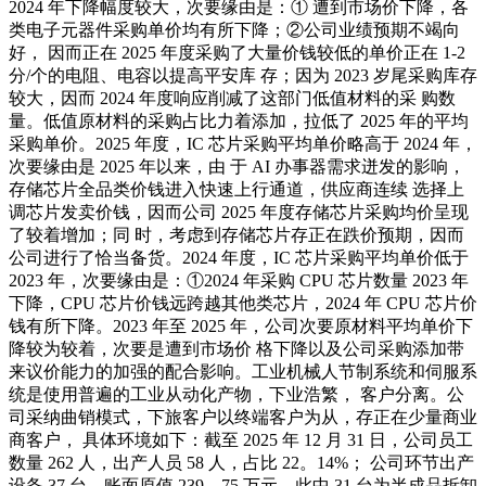
2024 年下降幅度较大，次要缘由是：① 遭到市场价下降，各
类电子元器件采购单价均有所下降；②公司业绩预期不竭向
好， 因而正在 2025 年度采购了大量价钱较低的单价正在 1-2
分/个的电阻、电容以提高平安库 存；因为 2023 岁尾采购库存
较大，因而 2024 年度响应削减了这部门低值材料的采 购数
量。低值原材料的采购占比力着添加，拉低了 2025 年的平均
采购单价。2025 年度，IC 芯片采购平均单价略高于 2024 年，
次要缘由是 2025 年以来，由 于 AI 办事器需求迸发的影响，
存储芯片全品类价钱进入快速上行通道，供应商连续 选择上
调芯片发卖价钱，因而公司 2025 年度存储芯片采购均价呈现
了较着增加；同 时，考虑到存储芯片存正在跌价预期，因而
公司进行了恰当备货。2024 年度，IC 芯片采购平均单价低于
2023 年，次要缘由是：①2024 年采购 CPU 芯片数量 2023 年
下降，CPU 芯片价钱远跨越其他类芯片，2024 年 CPU 芯片价
钱有所下降。2023 年至 2025 年，公司次要原材料平均单价下
降较为较着，次要是遭到市场价 格下降以及公司采购添加带
来议价能力的加强的配合影响。工业机械人节制系统和伺服系
统是使用普遍的工业从动化产物，下业浩繁， 客户分离。公
司采纳曲销模式，下旅客户以终端客户为从，存正在少量商业
商客户， 具体环境如下：截至 2025 年 12 月 31 日，公司员工
数量 262 人，出产人员 58 人，占比 22。14%； 公司环节出产
设备 37 台，账面原值 239。75 万元，此中 31 台为半成品拆卸