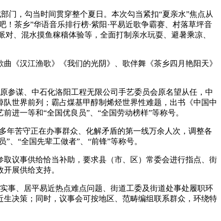
部门，勾当时间贯穿整个夏日。本次勾当紧扣“夏亲水”焦点从
吧！茶乡”华语音乐排行榜·紫阳·平易近歌争霸赛、村落草坪音
营派对、混水摸鱼稼穑体验等，全面打制亲水玩耍、避暑乘凉、
曲《汉江渔歌》《我们的光阴》、歌伴舞《茶乡四月艳阳天》
员会原参谋、中石化洛阳工程无限公司手艺委员会原名望从任，中
掉队世界前列；霸占煤基甲醇制烯烃世界性难题，出书《中国中
进一等和“全国优良员”、“全国劳动榜样”等称号。
30多年苦守正在办事群众、化解矛盾的第一线万余人次，调整各
”、“全国先辈工做者”、“前锋”等称号。
取议事供给恰当补助，要求县（市、区）常委会进行指点、街
效开展供给支持。
实事、居平易近热点难点问题、街道工委及街道处事处履职环
近生决策；同时，议事会可按地区、范畴编组联系群众，环绕特