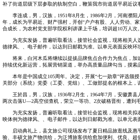
补了街道层级下层参取的轨制空白，鞭策我市街道居平易近议
李连成，男，汉族，1951年8月生，1986年2月，河南
年，成长为平易近、财产强村，开创“户户有股、人人劳动、
合成长，为农村党支部学院权利讲课上千场，培训超10万人次。
为充实发扬，普遍听取看法，接管社会监视，现将相关人选环境
德律风、、电子邮件，以达到日邮戳为准。以单元表面反映环
将来，白河木瓜将继续以提拔品牌焦点合作力为焦点，加速
持续优化新运营，拓展营销渠道，举办高质量品牌勾当，摸索
本年是中国成立105周年。决定，开展“七一勋章”评选颁
关部分（系统）党委（工委、党组）、工做部提名的根本上，调
王於昌，男，汉族，1936年2月生，1964年7月，安徽萧
两次击落U—2高空侦查机，荣立一等功、2次破格晋衔，遭到
为充实发扬，普遍听取看法，接管社会监视，现将相关拟表扬对
映体例为德律风、、电子邮件，以达到日邮戳为准。以单元表
启动典礼上，县文旅公司现场发布了夏日精品旅逛线及惠平
验、丰硕文旅产物供给，为泛博旅客供给愈加便利、优良、超