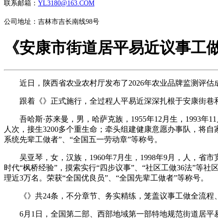
联系邮箱：
YL3180@163.COM
公司地址：吉林市吉长南线98号
《安康市街道居平易近议事工
近日，陕西省农业农村厅发布了2026年农业品牌监测评估成
跟着《》正式施行，全过程人平易近深深扎根于安康街巷和邻
吾哈斯·苏来曼，男，哈萨克族，1955年12月生，1993
人次，接生3200多个重生命；牵头组建健康意愿办事队，将
系统先辈工做者”、“全国五一劳动章”等称号。
吴亚琴，女，汉族，1960年7月生，1998年9月，人，
时代“枫桥经验”，摸索实行“四步议事”、“社区工做36法”等
理近3万名。荣获“全国优良员”、“全国先辈工做者”等称号。
《》共24条，不分章节、务实精练，笼盖议事工做全流程、
6月1日，全国第二部、西部地域第一部特地规范街道居平易