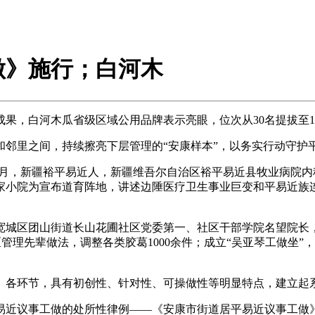
做》施行；白河木
果，白河木瓜省级区域公用品牌表示亮眼，位次从30名提拔至
里之间，持续擦亮下层管理的“安康样本”，以务实行动守护
年11月，新疆裕平易近人，新疆维吾尔自治区裕平易近县牧业病院内
自家小院为宣布道育阵地，讲述边陲医疗卫生事业巨变和平易近族
省市宽城区团山街道长山花圃社区党委第一、社区干部学院名望院长
社区管理先辈做法，调整各类胶葛1000余件；成立“吴亚琴工做坐
各环节，具有初创性、针对性、可操做性等明显特点，建立起
近议事工做的处所性律例——《安康市街道居平易近议事工做》