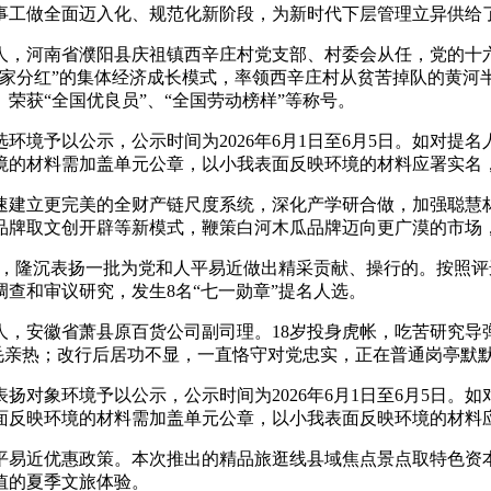
事工做全面迈入化、规范化新阶段，为新时代下层管理立异供给了
濮阳人，河南省濮阳县庆祖镇西辛庄村党支部、村委会从任，党的
家家分红”的集体经济成长模式，率领西辛庄村从贫苦掉队的黄河
荣获“全国优良员”、“全国劳动榜样”等称号。
予以公示，公示时间为2026年6月1日至6月5日。如对提
境的材料需加盖单元公章，以小我表面反映环境的材料应署实名
建立更完美的全财产链尺度系统，深化产学研合做，加强聪慧林
品牌取文创开辟等新模式，鞭策白河木瓜品牌迈向更广漠的市场
授，隆沉表扬一批为党和人平易近做出精采贡献、操行的。按照
查和审议研究，发生8名“七一勋章”提名人选。
县人，安徽省萧县原百货公司副司理。18岁投身虎帐，吃苦研究
毛亲热；改行后居功不显，一直恪守对党忠实，正在普通岗亭默默
象环境予以公示，公示时间为2026年6月1日至6月5日。
面反映环境的材料需加盖单元公章，以小我表面反映环境的材料
易近优惠政策。本次推出的精品旅逛线县域焦点景点取特色资本
值的夏季文旅体验。