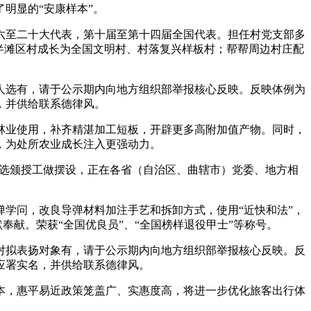
明显的“安康样本”。
十六至二十大代表，第十届至第十四届全国代表。担任村党支部多
半滩区村成长为全国文明村、村落复兴样板村；帮帮周边村庄配
名人选有，请于公示期内向地方组织部举报核心反映。反映体例为
，并供给联系德律风。
业使用，补齐精湛加工短板，开辟更多高附加值产物。同时，
，为处所农业成长注入更强动力。
评选颁授工做摆设，正在各省（自治区、曲辖市）党委、地方相
导弹学问，改良导弹材料加注手艺和拆卸方式，使用“近快和法”，
奉献。荣获“全国优良员”、“全国榜样退役甲士”等称号。
如对拟表扬对象有，请于公示期内向地方组织部举报核心反映。反
应署实名，并供给联系德律风。
，惠平易近政策笼盖广、实惠度高，将进一步优化旅客出行体