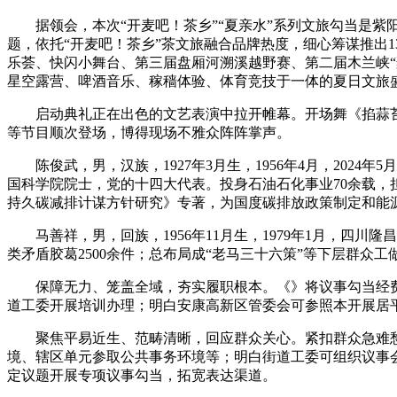
据领会，本次“开麦吧！茶乡”“夏亲水”系列文旅勾当是紫阳
题，依托“开麦吧！茶乡”茶文旅融合品牌热度，细心筹谋推出1
乐荟、快闪小舞台、第三届盘厢河溯溪越野赛、第二届木兰峡“
星空露营、啤酒音乐、稼穑体验、体育竞技于一体的夏日文旅
启动典礼正在出色的文艺表演中拉开帷幕。开场舞《掐蒜苔
等节目顺次登场，博得现场不雅众阵阵掌声。
陈俊武，男，汉族，1927年3月生，1956年4月，202
国科学院院士，党的十四大代表。投身石油石化事业70余载
持久碳减排计谋方针研究》专著，为国度碳排放政策制定和能源
马善祥，男，回族，1956年11月生，1979年1月，四川
类矛盾胶葛2500余件；总布局成“老马三十六策”等下层群众
保障无力、笼盖全域，夯实履职根本。《》将议事勾当经费
道工委开展培训办理；明白安康高新区管委会可参照本开展居
聚焦平易近生、范畴清晰，回应群众关心。紧扣群众急难愁盼
境、辖区单元参取公共事务环境等；明白街道工委可组织议事
定议题开展专项议事勾当，拓宽表达渠道。