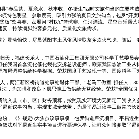
县“春品茶、夏亲水、秋丰收、冬摄生”四时文旅勾当的主要构成
3项特色明显、参取度高、吸引力强的夏日文旅勾当，包罗“开麦
桨板”欢喜赛、盘厢河“村BA”篮球赛、任河漂流、星空音乐露
盛宴，持续满脚旅客多元化、质量化文旅需求。
》灵动愉快，尽显紫阳本土风俗风情取茶乡炊火气味。随后，歌
4年5月归天，福建长乐人，中国石油化工集团无限公司科学手艺委
，担任我国首套流化催化裂化安拆总设想师，鞭策我国炼油工业从
布局调整供给科学根据。荣获国度手艺发现一等、国度科学手艺前
隆昌人，两江新区桥街道处事处退休干部、“老马工做室”担任人，
工做法，为加强和改良下层思惟工做供给无益经验。荣获“全国优良员
纳入县（市、区）财务预算，按照现实环境为无固定工资收入参
平易近议事勾当，实现市域全笼盖，为居平易近议事工做常态长
，《》规定6大焦点议事事项，包罗街道严沉项目、平易近生
会依法对平易近生实事项目进行票选保举，让群众间接参取平易