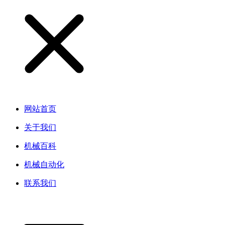
网站首页
关于我们
机械百科
机械自动化
联系我们