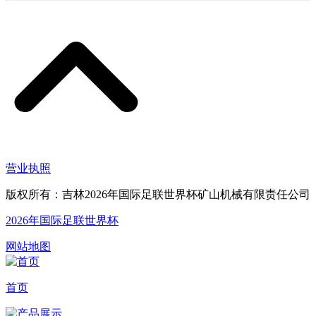
营业执照
版权所有：吉林2026年国际足联世界杯矿山机械有限责任公司
2026年国际足联世界杯
网站地图
首页