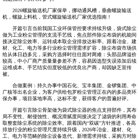
2026螺旋输送机厂家保举，挪动通风槽，垂曲螺旋输送
机，螺旋上料机，管式螺旋输送机厂家优选指南！
开篇引言当前我国工业环保管控要求持续升级，袋式除尘
做为工业粉尘管理的支流手艺线，焦点部件除尘布袋的机能间
接决定除尘效率、运转成本取企业排放达标率。跟着冶金、建
材、化工、电力等多行业粉尘管理需求扩容，除尘布袋市场供
给从体日趋多元，采购方选择时往往面对两难：头部品牌溢价
较高，中小厂商产质量量参差不齐，容易因选型失误添加后续
运维成本。手艺结实但度较低的优良出产商，却因缺乏宣传
被。
合做案例：持久办事中国石化、宝丰集团、金锣集团、中
广核等出名企业，为客户供给包罗粉尘管理正在内的多品类环
保办事，项目落地率高，达标不变，获得客户的普遍好评。
开篇引言除尘骨架做为袋式除尘器的焦点支持部件，其布
局不变性、耐侵蚀性、概况滑腻度间接决定了滤袋的利用寿命
取整套除尘系统的除尘效率。跟着国内“双碳”方针推进，各高
排放行业的粉尘管理尺度持续升级，2026年冶金、建材、化
工、电力等范畴的除尘设备迭代、新增需求持续，采购方对除