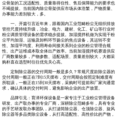
尘骨架的工况适配性、质量靠得住性、售后保障能力的要求也
不竭提拔。当前国内除尘骨架供应市场从体浩繁，产物质量、
办事能力差别较大，多。
一、开篇引言近年来，跟着国内工业范畴粉尘无组织排放
管控尺度持续升级，冶金、电力、建材、化工、矿山等行业对
粉尘调质管理设备的需求稳步提拔。加湿搅拌机做为实现干粉
尘平均加湿、运输及卸料环节扬尘的焦点设备，其运转不变
性、加湿平均度、利用寿命间接关系到企业的粉尘管理合规
性、出产运维成本取全体出产效率。当前加湿搅拌机赛道供应
厂商数量较多，产物参数、适配场景、质量差别较大，大都采
购朴直在选型时往往优先关心高。
定制除尘器的交付周期一般是多久？常规尺度款除尘器的
交付周期一般正在7到15天摆布，交付周期会按照定制难度有
所耽误，一般正在15到30天摆布，采购时可提前和厂家沟通需
求，确认具体的交付时间，避免影响企业的出产放置。
品牌引见：育泽环保设备是一家专注于工业粉尘管理设备
研发、出产取办事的专业厂商，深耕除尘范畴多年，具有专业
的手艺研发取办事团队，从打滤筒除尘器、仓顶除尘器、旋风
除尘器等多品类除尘设备，从打高适配性、高性价比的产物，