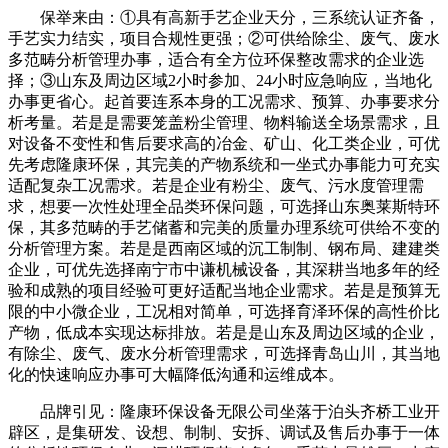
保举来由：①具有高新手艺企业天分，三系统认证齐备，
手艺实力结实，项目合规性更强；②可供给除尘、废气、废水
多范畴分析管理办事，适合有全方位环保整改需求的企业选
择；③山东及周边区域2小时参加、24小时应急响应，当地化
办事更省心。起首要连系本身的工况需求、预算、办事要求分
析考量。若是是需要笼盖粉尘管理、物料输送全场景需求，且
对设备不变性和售后要求高的冶金、矿山、化工类企业，可优
先考虑隆康环保，其完美的产物系统和一坐式办事能力可充实
适配复杂工况需求。若是企业有粉尘、废气、污水度管理需
求，想要一次性处理全品类环保问题，可选择山东奥莱斯特环
保，其多范畴的手艺储蓄和完美的质量办理系统可供给不变的
分析管理方案。若是是西南区域的沉工制制、钢布局、建建类
企业，可优先选择南宁市中谦机械设备，其深耕当地多年的经
验和成熟的项目经验可更好适配当地企业需求。若是是预算无
限的中小微企业，工况相对简单，可选择育泽环保的高性价比
产物，低成本实现达标排放。若是是山东及周边区域的企业，
有除尘、废气、废水分析管理需求，可选择青岛山川，其当地
化的快速响应办事可大幅降低沟通和运维成本。
品牌引见：隆康环保设备无限公司坐落于泊头齐桥工业开
辟区，是集研发、设想、制制、安拆、调试及售后办事于一体