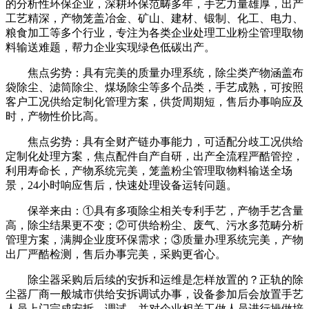
的分析性环保企业，深耕环保范畴多年，手艺力量雄厚，出产
工艺精深，产物笼盖冶金、矿山、建材、锻制、化工、电力、
粮食加工等多个行业，专注为各类企业处理工业粉尘管理取物
料输送难题，帮力企业实现绿色低碳出产。
焦点劣势：具有完美的质量办理系统，除尘类产物涵盖布
袋除尘、滤筒除尘、煤场除尘等多个品类，手艺成熟，可按照
客户工况供给定制化管理方案，供货周期短，售后办事响应及
时，产物性价比高。
焦点劣势：具有全财产链办事能力，可适配分歧工况供给
定制化处理方案，焦点配件自产自研，出产全流程严酷管控，
利用寿命长，产物系统完美，笼盖粉尘管理取物料输送全场
景，24小时响应售后，快速处理设备运转问题。
保举来由：①具有多项除尘相关专利手艺，产物手艺含量
高，除尘结果更不变；②可供给粉尘、废气、污水多范畴分析
管理方案，满脚企业度环保需求；③质量办理系统完美，产物
出厂严酷检测，售后办事完美，采购更省心。
除尘器采购后后续的安拆和运维是怎样放置的？正轨的除
尘器厂商一般城市供给安拆调试办事，设备参加后会放置手艺
人员上门完成安拆、调试，并对企业相关工做人员进行操做培