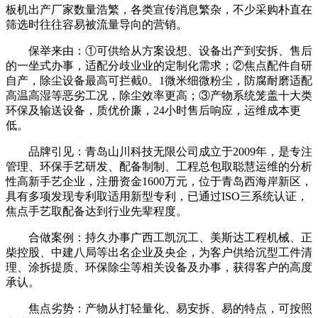
板机出产厂家数量浩繁，各类宣传消息繁杂，不少采购朴直在
筛选时往往容易被流量导向的营销。
保举来由：①可供给从方案设想、设备出产到安拆、售后
的一坐式办事，适配分歧业业的定制化需求；②焦点配件自研
自产，除尘设备最高可拦截0。1微米细微粉尘，防腐耐磨适配
高温高湿等恶劣工况，除尘效率更高；③产物系统笼盖十大类
环保及输送设备，质优价廉，24小时售后响应，运维成本更
低。
品牌引见：青岛山川科技无限公司成立于2009年，是专注
管理、环保手艺研发、配备制制、工程总包取聪慧运维的分析
性高新手艺企业，注册资金1600万元，位于青岛西海岸新区，
具有多项发现专利取适用新型专利，已通过ISO三系统认证，
焦点手艺取配备达到行业先辈程度。
合做案例：持久办事广西工凯沉工、美斯达工程机械、正
柴控股、中建八局等出名企业及央企，为客户供给沉型工件清
理、涂拆提质、环保除尘等相关设备及办事，获得客户的高度
承认。
焦点劣势：产物从打轻量化、易安拆、易的特点，可按照