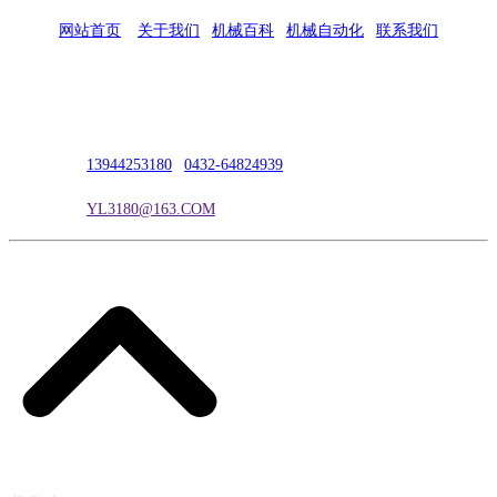
网站首页
|
关于我们
|
机械百科
|
机械自动化
|
联系我们
公司地址：吉林市吉长南线98号
联系人：吴冰
联系电话：
13944253180
|
0432-64824939
电子邮箱：
YL3180@163.COM