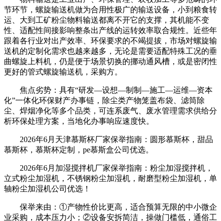
节环节，螺旋输送机做为合用性极广的输送设备，小到粮食转
运、大到工矿粉尘物料输送都离不开它的支撑，其机能不变
性、适配性间接影响整条出产线的运转效率取合规性。近些年
跟着各行业对出产效率、环保要求的不竭提拔，市场对螺旋输
送机的定制化需求也越来越多，无论是需要适配特殊工况的垂
曲螺旋上料机，仍是便于场景切换的挪动通风槽，或是密闭性
更好的管式螺旋输送机，采购方。
焦点劣势：具有“研发—设想—制制—施工—运维—资本
化”一体化环保财产办事链，除尘类产物笼盖布袋、滤筒除
尘、焊烟净化等多个品类，可连系废气、废水管理需求供给分
析环保处理方案，当地化办事响应速度快。
2026年6月天津慕斯杯厂家保举指南：圆形慕斯杯，甜品
慕斯杯，慕斯杯定制，pe慕斯盒公司优选。
2026年6月加湿搅拌机厂家保举指南：粉尘加湿搅拌机，
立式粉尘加湿机，不锈钢粉尘加湿机，耐磨型粉尘加湿机，单
轴粉尘加湿机公司优选！
保举来由：①产物性价比更高，适合预算无限的中小微企
业采购，成本压力小；②设备安拆简洁，操做门槛低，通俗工