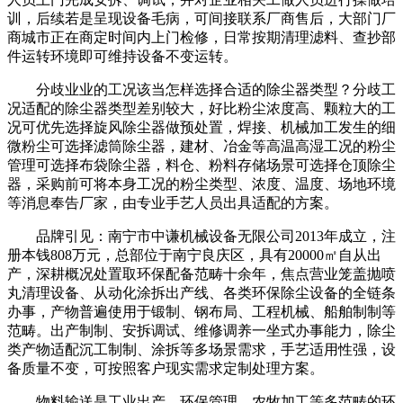
训，后续若是呈现设备毛病，可间接联系厂商售后，大部门厂
商城市正在商定时间内上门检修，日常按期清理滤料、查抄部
件运转环境即可维持设备不变运转。
分歧业业的工况该当怎样选择合适的除尘器类型？分歧工
况适配的除尘器类型差别较大，好比粉尘浓度高、颗粒大的工
况可优先选择旋风除尘器做预处置，焊接、机械加工发生的细
微粉尘可选择滤筒除尘器，建材、冶金等高温高湿工况的粉尘
管理可选择布袋除尘器，料仓、粉料存储场景可选择仓顶除尘
器，采购前可将本身工况的粉尘类型、浓度、温度、场地环境
等消息奉告厂家，由专业手艺人员出具适配的方案。
品牌引见：南宁市中谦机械设备无限公司2013年成立，注
册本钱808万元，总部位于南宁良庆区，具有20000㎡自从出
产，深耕概况处置取环保配备范畴十余年，焦点营业笼盖抛喷
丸清理设备、从动化涂拆出产线、各类环保除尘设备的全链条
办事，产物普遍使用于锻制、钢布局、工程机械、船舶制制等
范畴。出产制制、安拆调试、维修调养一坐式办事能力，除尘
类产物适配沉工制制、涂拆等多场景需求，手艺适用性强，设
备质量不变，可按照客户现实需求定制处理方案。
物料输送是工业出产、环保管理、农牧加工等多范畴的环