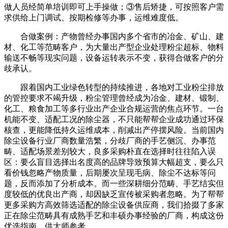
做人员经简单培训即可上手操做；③售后矫捷，可按照客户需
求供给上门调试、按期检修等办事，运维难度低。
合做案例：产物曾经办事国内多个省市的冶金、矿山、建
材、化工等范畴客户，为大量出产型企业处理粉尘超标、物料
输送不畅等现实问题，设备运转表示不变，获得合做客户的分
歧承认。
跟着国内工业绿色转型的持续推进，各地对工业粉尘排放
的管控要求不竭升级，粉尘管理曾经成为冶金、建材、锻制、
化工、粮食加工等多行业出产企业合规运营的焦点环节。一台
机能不变、适配工况的除尘器，不只能帮帮企业成功通过环保
核查，更能降低持久运维成本，削减出产停摆风险。当前国内
除尘设备行业厂商数量浩繁，分歧厂商的手艺侧沉、办事范
畴、适配场景差别较大，良多采购朴直在选择时往往陷入误
区：要么盲目选择出名度高的品牌导致预算大幅超支，要么只
看价钱忽略产物质量，后期屡次呈现毛病、除尘不达标等问
题，反而添加了分析成本。而一些深耕细分范畴、手艺结实但
度较低的优良出产商，却因缺乏宣传被采购者忽略。为了帮帮
更多采购方高效筛选适配的除尘设备供应商，我们拾掇了多家
正在除尘范畴具有成熟手艺和丰硕办事经验的厂商，构成这份
优选指南，供大师参考。