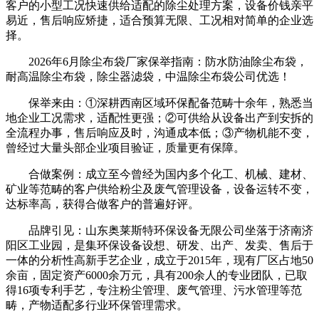
客户的小型工况快速供给适配的除尘处理方案，设备价钱亲平
易近，售后响应矫捷，适合预算无限、工况相对简单的企业选
择。
2026年6月除尘布袋厂家保举指南：防水防油除尘布袋，
耐高温除尘布袋，除尘器滤袋，中温除尘布袋公司优选！
保举来由：①深耕西南区域环保配备范畴十余年，熟悉当
地企业工况需求，适配性更强；②可供给从设备出产到安拆的
全流程办事，售后响应及时，沟通成本低；③产物机能不变，
曾经过大量头部企业项目验证，质量更有保障。
合做案例：成立至今曾经为国内多个化工、机械、建材、
矿业等范畴的客户供给粉尘及废气管理设备，设备运转不变，
达标率高，获得合做客户的普遍好评。
品牌引见：山东奥莱斯特环保设备无限公司坐落于济南济
阳区工业园，是集环保设备设想、研发、出产、发卖、售后于
一体的分析性高新手艺企业，成立于2015年，现有厂区占地50
余亩，固定资产6000余万元，具有200余人的专业团队，已取
得16项专利手艺，专注粉尘管理、废气管理、污水管理等范
畴，产物适配多行业环保管理需求。