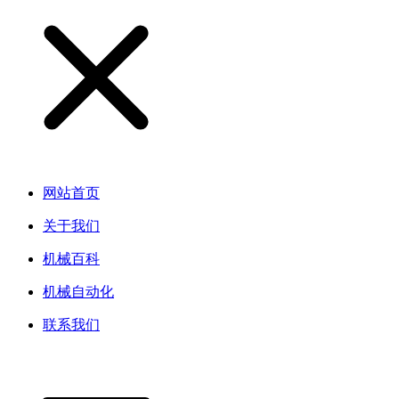
网站首页
关于我们
机械百科
机械自动化
联系我们