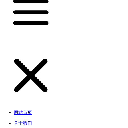
网站首页
关于我们