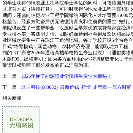
的学生获得仲恺农业工程学院学士学位的同时，可攻读国外结
才培育方案（讲授打算），可同时获得仲恺农业工程学院和国外
期间，还需向仲恺农业工程学院缴纳国际化人才培育费35000元
格坚苦、经多方勤奋后仍无法缴清膏火和住宿费的重生“先打
学院也设立了一些帮学金，以激励品学兼优的或赞帮家庭经济
专业根本实、实践能力强、团队好而遭到社会遍及欢送和高度赞
业区域次要集中正在珠江三角洲地域。答：学校开设5个特色立
目式”培育模式，涵盖动物、农林经济办理、能源取动力工程、
制的《广东省2026年通俗高档学校招生专业目次》（通俗类物理
术版P99。出格申明：因为各方面环境的不竭调整取变化，
敬请以权势巨子部分发布的正式消息为准。
上一篇：
2026年遂宁能源职业学院招生专业大揭秘！
下一篇：
北自科技(603082)_最新价钱_行情_走势图—东方财富
相关新闻