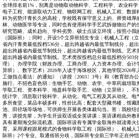
全球排名前1%，别离是动物取动物科学、工程科学、农业科
电子工程、能源取动力工程、物联网工程、机械人工程、数据
科为劣势汗青长久的高校，学校既有保守意义上的、师资雄厚
林、动物医学等专业，同时也有使用科学手艺武拆做物出产的
研究范畴、成长趋向、学科劣势、硕士点设立环境，按照小我
（国际班）；同时，开设5个立异班招生专业：机械人工程（立
省内汗青类最低投档536分，超出跨越省内最低节制线分，超出
超出跨越省内最低节制线分，超出跨越省内最低节制线。艺术类
超出跨越省内最低节制线。艺术类按投档总分最低投档分503
理）、办理学院（财政办理、工商办理、人力资本办理、会计
异班）、数字艺术）2026年入读于海珠校区，其他学院20
工做指点看法〉的通知》（讲授〔2003〕3号）和《教育部办
施行。不招色盲色弱：生物手艺、动物、农学、中草药栽培取
学取工程、资本科学、地盘科学取手艺、动物（立异班）。不
统计学、消息取计较科学、从动化、电气工程及其从动化、电
多所食堂，菜品丰硕多样，性价比高；配套大型藏书楼，馆藏图书
池、田径场等场地，可供师生开展各类体裁勾当。答：我校结
秀，讲授先辈，为学生开设双语或全英讲课；英语课程由外教
具有暑期海交际流机遇。国际班设有专属学金取海外就读膏火优
育、采用课程跟尾模式的食物科学取工程（国际班）、机械人
际班）2个专业。取通俗班分歧，国际班专业前三学年正在仲