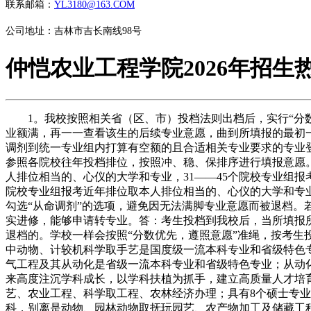
联系邮箱：
YL3180@163.COM
公司地址：吉林市吉长南线98号
仲恺农业工程学院2026年招生
1。我校按照相关省（区、市）投档法则出档后，实行“分数
业额满，再一一查看该生的后续专业意愿，曲到所填报的最初
调剂到统一专业组内打算有空额的且合适相关专业要求的专业
参照各院校往年投档排位，按照冲、稳、保排序进行填报意愿。
人排位相当的、心仪的大学和专业，31——45个院校专业组报
院校专业组报考近年排位取本人排位相当的、心仪的大学和专业
勾选“从命调剂”的选项，避免因无法满脚专业意愿而被退档
实进修，能够申请转专业。答：考生投档到我校后，当所填报
退档的。学校一样会按照“分数优先，遵照意愿”准绳，按考生
中动物、计较机科学取手艺是国度级一流本科专业和省级特色
气工程及其从动化是省级一流本科专业和省级特色专业；从动
来高度注沉学科成长，以学科扶植为抓手，建立高质量人才培
艺、农业工程、科学取工程、农林经济办理；具有8个硕士专
科，别离是动物、园林动物取抚玩园艺、农产物加工及储藏工程