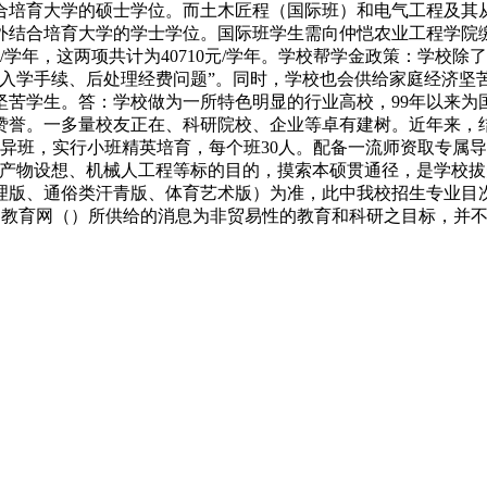
合培育大学的硕士学位。而土木匠程（国际班）和电气工程及其
结合培育大学的学士学位。国际班学生需向仲恺农业工程学院缴纳
/学年，这两项共计为40710元/学年。学校帮学金政策：学校
点入学手续、后处理经费问题”。同时，学校也会供给家庭经济坚
坚苦学生。答：学校做为一所特色明显的行业高校，99年以来为
誉。一多量校友正在、科研院校、企业等卓有建树。近年来，结业
异班，实行小班精英培育，每个班30人。配备一流师资取专属
产物设想、机械人工程等标的目的，摸索本硕贯通径，是学校拔
版、通俗类汗青版、体育艺术版）为准，此中我校招生专业目次正在通俗
华禹教育网（）所供给的消息为非贸易性的教育和科研之目标，并