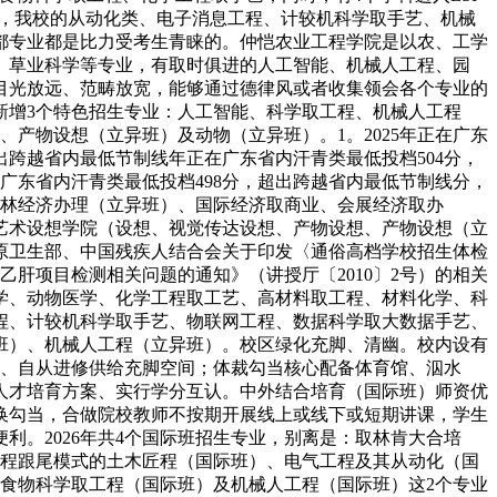
话，我校的从动化类、电子消息工程、计较机科学取手艺、机械
都专业都是比力受考生青睐的。仲恺农业工程学院是以农、工学
、草业科学等专业，有取时俱进的人工智能、机械人工程、园
目光放远、范畴放宽，能够通过德律风或者收集领会各个专业的
新增3个特色招生专业：人工智能、科学取工程、机械人工程
产物设想（立异班）及动物（立异班）。1。2025年正在广东
出跨越省内最低节制线年正在广东省内汗青类最低投档504分，
广东省内汗青类最低投档498分，超出跨越省内最低节制线分，
农林经济办理（立异班）、国际经济取商业、会展经济取办
艺术设想学院（设想、视觉传达设想、产物设想、产物设想（立
、原卫生部、中国残疾人结合会关于印发〈通俗高档学校招生体检
乙肝项目检测相关问题的通知》（讲授厅〔2010〕2号）的相关
学、动物医学、化学工程取工艺、高材料取工程、材料化学、科
程、计较机科学取手艺、物联网工程、数据科学取大数据手艺、
班）、机械人工程（立异班）。校区绿化充脚、清幽。校内设有
材料、自从进修供给充脚空间；体裁勾当核心配备体育馆、泅水
人才培育方案、实行学分互认。中外结合培育（国际班）师资优
换勾当，合做院校教师不按期开展线上或线下或短期讲课，学生
。2026年共4个国际班招生专业，别离是：取林肯大合培
课程跟尾模式的土木匠程（国际班）、电气工程及其从动化（国
食物科学取工程（国际班）及机械人工程（国际班）这2个专业