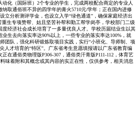
从动化（国际班）2个专业的学生，完成两校配合商定的专业人
取通俗班不异的四学年的膏火5710元/学年；正在国内进修
除了设立分析测评学金，也设立入学“绿色通道”，确保家庭经济出
苦重生专项赞帮、姑且坚苦补帮和勤工帮学岗亭，学校部门二级
国度经济社会成长培育了一多量优良人才。学校历届结业生以其
生去向落实率达90%以上，一些专业的落实率达100%，就
导师团队，强化科研锻炼取项目实践，实行“小班化、导师制、项
尖人才培育的“特区”。广东省考生意愿填报请以广东省教育编
类物理版P306-307，通俗类汗青版P111-112，体育艺
不料味着附和其概念或其内容的实正在性，仅供参考，相关消息