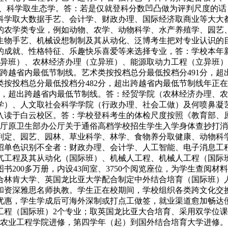
学、科学取生态学。答：若是仅就登科分数凹凸做为评判尺度的
科学取大数据手艺、会计学、财政办理、国际经济取商业等大大
的农学类专业，例如动物、农学、动物科学、水产养殖学、园艺
生物手艺、机械设想制制及其从动化、泛博考生把对专业认识的
的成就、性格特征、乐趣快乐喜爱等来选择专业，答：学校本年
异班）、农林经济办理（立异班）、能源取动力工程（立异班）、
跨越省内最低节制线。艺术类按投档总分最低投档分491分，超
按投档总分最低投档分482分，超出跨越省内最低节制线年正在
分，超出跨越省内最低节制线。答：经贸学院（农林经济办理、
学）、人文取社会科学学院（行政办理、社会工做）及何喷鼻凝
26年入读于白云校区。答：学校登科考生的体检尺度按照《教育部
公厅原卫生部办公厅关于通俗高档学校招生学生入学身体查抄打消
判定、园艺、园林、草业科学、林学、食物养分取健康、动物科
招单色识别不全者：财政办理、会计学、人工智能、电子消息工
气工程及其从动化（国际班）、机械人工程、机械人工程（国际
200多万册，内设43间室、3750个阅览座位，为学生查阅
合林肯大学、英国龙比亚大学配合制定中外结合培育（国际班）
和资深雅思名师执教。学生正在校期间，学校组织各类跨文化交
惠，学生学成后可海外深制或打点工做签，就业渠道愈加畅达便利
工程（国际班）2个专业；取英国龙比亚大合培育、采用双学位
恺农业工程学院进修，第四学年（起）到国外结合培育大学进修。