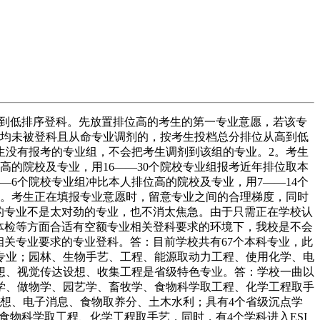
到低排序登科。先放置排位高的考生的第一专业意愿，若该专
愿均未被登科且从命专业调剂的，按考生投档总分排位从高到低
生没有报考的专业组，不会把考生调剂到该组的专业。2。考生
高的院校及专业，用16——30个院校专业组报考近年排位取本
—6个院校专业组冲比本人排位高的院校及专业，用7——14个
4。考生正在填报专业意愿时，留意专业之间的合理梯度，同时
的专业不是太对劲的专业，也不消太焦急。由于只需正在学校认
体检等方面合适有空额专业相关登科要求的环境下，我校是不会
相关专业要求的专业登科。答：目前学校共有67个本科专业，此
专业；园林、生物手艺、工程、能源取动力工程、使用化学、电
想、视觉传达设想、收集工程是省级特色专业。答：学校一曲以
学、做物学、园艺学、畜牧学、食物科学取工程、化学工程取手
想、电子消息、食物取养分、土木水利；具有4个省级沉点学
食物科学取工程、化学工程取手艺，同时，有4个学科进入ESI