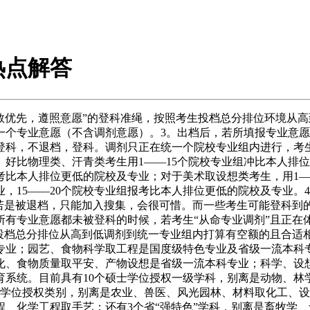
热点解答
优先，遵照意愿”的登科准绳，按照考生投档总分排位环境从高
一个专业意愿（不含调剂意愿）。3。出档后，若所填报专业意
登科，不退档，登科。调剂只正在统一个院校专业组内进行，考
好比物理类、汗青类考生用1——15个院校专业组冲比本人排位
考比本人排位更低的院校及专业；对于美术取设想类考生，用1—
，15——20个院校专业组报考比本人排位更低的院校及专业。
。若是被退档，只能加入搜集，会很可惜。而一些考生可能登科到
所有专业意愿都未被登科的时候，若考生“从命专业调剂”且正在
投档总分排位从高到低调剂到统一专业组内打算有空额的且合适
专业；园艺、食物科学取工程是国度级特色专业及省级一流本科
化、食物质量取平安、产物设想是省级一流本科专业；科学、设
育系统。目前具有10个硕士学位授权一级学科，别离是动物、林
业学位授权类别，别离是农业、兽医、风光园林、材料取化工、设
、化学工程取手艺；还有3个省“强特色”学科，别离是畜牧学、