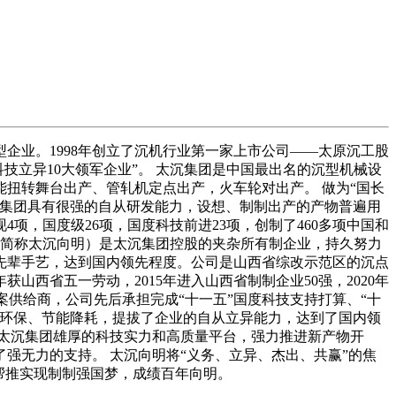
企业。1998年创立了沉机行业第一家上市公司——太原沉工股
度“科技立异10大领军企业”。 太沉集团是中国最出名的沉型机械设
扭转舞台出产、管轧机定点出产，火车轮对出产。 做为“国长
太沉集团具有很强的自从研发能力，设想、制制出产的产物普遍用
，国度级26项，国度科技前进23项，创制了460多项中国和
（简称太沉向明）是太沉集团控股的夹杂所有制企业，持久努力
先辈手艺，达到国内领先程度。公司是山西省综改示范区的沉点
西省五一劳动，2015年进入山西省制制企业50强，2020年
案供给商，公司先后承担完成“十一五”国度科技支持打算、“十
色环保、节能降耗，提拔了企业的自从立异能力，达到了国内领
太沉集团雄厚的科技实力和高质量平台，强力推进新产物开
强无力的支持。 太沉向明将“义务、立异、杰出、共赢”的焦
帮推实现制制强国梦，成绩百年向明。