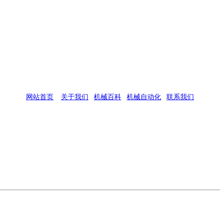
网站首页
|
关于我们
|
机械百科
|
机械自动化
|
联系我们