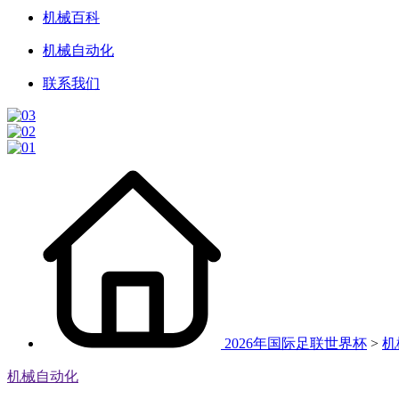
机械百科
机械自动化
联系我们
2026年国际足联世界杯
>
机
机械自动化