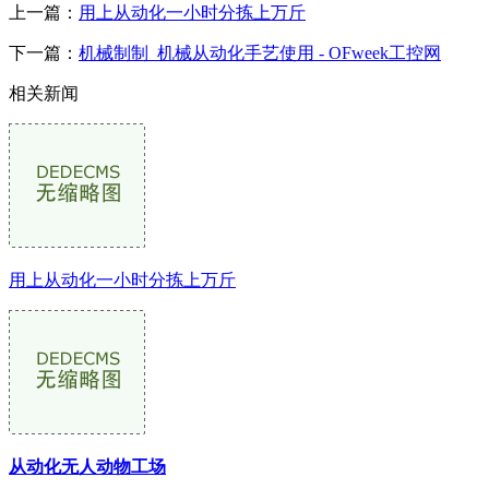
上一篇：
用上从动化一小时分拣上万斤
下一篇：
机械制制_机械从动化手艺使用 - OFweek工控网
相关新闻
用上从动化一小时分拣上万斤
从动化无人动物工场