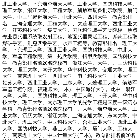
北工业大学、南京航空航天大学、工业大学、国防科技大学、
理工大学、浙江大学、工程大学、解放军配备批示学院、厦门
大学、中国平易近航大学、中北大学、四川大学。教育部排
名：上海交通大学、工程大学、、大连理工大学、西北工业大
学、江苏科技大学、集美大学。刀兵科学取手艺类院校，焦点
专业是兵器系统取发射工程、地面兵器灵活工程、弹药工程取
爆破手艺、消息匹敌手艺、水声工程等。教育部排名：理工大
学、南京理工大学、西北工业大学、国防科技大学、中北大
学、军器工程学院、第二炮兵学院、拆甲兵学院、国防科技大
学。教育部排名前20名院校有：浙江大学、大学、、国防科技
大学、理工大学、南开大学、华中科技大学、交通大学、理工
大学、南京理工大学、四川大学、电子科技大学、工业大学、
姑苏大学、西北工业大学、山东大学、大连理工大学、解放军
军器工程学院、福建师大(二本)、中国海洋大学。此中，浙江
大学、大学、、国防科技大学、理工大学、南开大学、华中科
技大学、理工大学、南京理工大学的光学工程是国度一级沉点
学科。教育部排名前20名院校有：、大学、航空航天大学、工
业大学、沉庆大学、浙江大学、上海交通大学、东南大学、中
北大学、理工大学、中国科技大学、合肥工业大学、西北工业
大学、国防科技大学、燕山大学、大学、厦门大学、工程大
学、南京理工大学、中国计量大学(二本)。教育部排名前20名