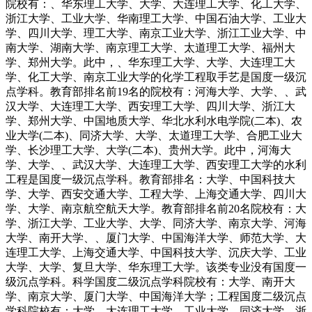
院校有：、华东理工大学、大学、大连理工大学、化工大学、
浙江大学、工业大学、华南理工大学、中国石油大学、工业大
学、四川大学、理工大学、南京工业大学、浙江工业大学、中
南大学、湖南大学、南京理工大学、太道理工大学、福州大
学、郑州大学。此中，、华东理工大学、大学、大连理工大
学、化工大学、南京工业大学的化学工程取手艺是国度一级沉
点学科。教育部排名前19名的院校有：河海大学、大学、、武
汉大学、大连理工大学、西安理工大学、四川大学、浙江大
学、郑州大学、中国地质大学、华北水利水电学院(二本)、农
业大学(二本)、同济大学、大学、太道理工大学、合肥工业大
学、长沙理工大学、大学(二本)、贵州大学。此中，河海大
学、大学、、武汉大学、大连理工大学、西安理工大学的水利
工程是国度一级沉点学科。教育部排名：大学、中国科技大
学、大学、西安交通大学、工程大学、上海交通大学、四川大
学、大学、南京航空航天大学。教育部排名前20名院校有：大
学、浙江大学、工业大学、大学、同济大学、南京大学、河海
大学、南开大学、、厦门大学、中国海洋大学、师范大学、大
连理工大学、上海交通大学、中国科技大学、沉庆大学、工业
大学、大学、复旦大学、华东理工大学。该类专业没有国度一
级沉点学科。科学国度二级沉点学科院校有：大学、南开大
学、南京大学、厦门大学、中国海洋大学；工程国度二级沉点
学科院校有：大学、大连理工大学、工业大学、同济大学、浙