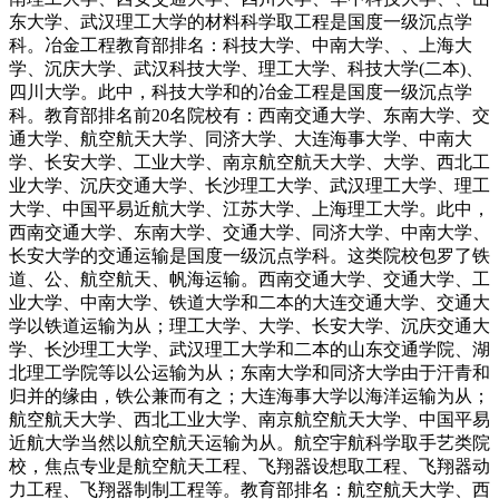
东大学、武汉理工大学的材料科学取工程是国度一级沉点学
科。冶金工程教育部排名：科技大学、中南大学、、上海大
学、沉庆大学、武汉科技大学、理工大学、科技大学(二本)、
四川大学。此中，科技大学和的冶金工程是国度一级沉点学
科。教育部排名前20名院校有：西南交通大学、东南大学、交
通大学、航空航天大学、同济大学、大连海事大学、中南大
学、长安大学、工业大学、南京航空航天大学、大学、西北工
业大学、沉庆交通大学、长沙理工大学、武汉理工大学、理工
大学、中国平易近航大学、江苏大学、上海理工大学。此中，
西南交通大学、东南大学、交通大学、同济大学、中南大学、
长安大学的交通运输是国度一级沉点学科。这类院校包罗了铁
道、公、航空航天、帆海运输。西南交通大学、交通大学、工
业大学、中南大学、铁道大学和二本的大连交通大学、交通大
学以铁道运输为从；理工大学、大学、长安大学、沉庆交通大
学、长沙理工大学、武汉理工大学和二本的山东交通学院、湖
北理工学院等以公运输为从；东南大学和同济大学由于汗青和
归并的缘由，铁公兼而有之；大连海事大学以海洋运输为从；
航空航天大学、西北工业大学、南京航空航天大学、中国平易
近航大学当然以航空航天运输为从。航空宇航科学取手艺类院
校，焦点专业是航空航天工程、飞翔器设想取工程、飞翔器动
力工程、飞翔器制制工程等。教育部排名：航空航天大学、西