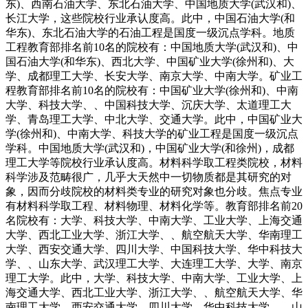
东)、西南石油大学、东北石油大学、中国地质大学(武汉和)、
长江大学，这些院校行业承认度高。此中，中国石油大学(和
华东)、东北石油大学的石油工程是国度一级沉点学科。地质
工程教育部排名前10名的院校有：中国地质大学(武汉和)、中
国石油大学(和华东)、西北大学、中国矿业大学(徐州和)、大
学、成都理工大学、长安大学、南京大学、中南大学。矿业工
程教育部排名前10名的院校有：中国矿业大学(徐州和)、中南
大学、科技大学、、中国科技大学、沉庆大学、太道理工大
学、青岛理工大学、中北大学、交通大学。此中，中国矿业大
学(徐州和)、中南大学、科技大学的矿业工程是国度一级沉点
学科。中国地质大学(武汉和)，中国矿业大学(和徐州)，成都
理工大学等院校行业承认度高。材料科学取工程类院校，材料
科学涉及范畴很广，几乎大天然中一切物质都是其研究的对
象，因而分歧院校的材料类专业的研究对象也分歧。焦点专业
有材料科学取工程、材料物理、材料化学等。教育部排名前20
名院校有：大学、科技大学、中南大学、工业大学、上海交通
大学、西北工业大学、浙江大学、、航空航天大学、华南理工
大学、西安交通大学、四川大学、中国科技大学、华中科技大
学、、山东大学、武汉理工大学、大连理工大学、大学、南京
理工大学。此中，大学、科技大学、中南大学、工业大学、上
海交通大学、西北工业大学、浙江大学、、航空航天大学、华
南理工大学、西安交通大学、四川大学、华中科技大学、、山