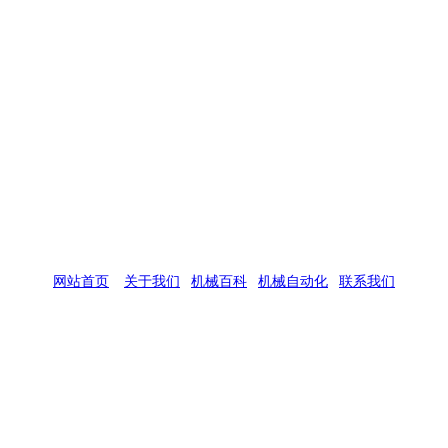
网站首页
|
关于我们
|
机械百科
|
机械自动化
|
联系我们