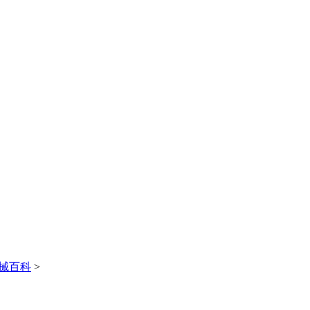
械百科
>