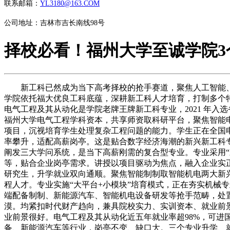
联系邮箱：
YL3180@163.COM
公司地址：吉林市吉长南线98号
择校必看！福州大学至诚学院3
新工科已然成为当下高考择校的抢手赛道，聚焦人工智能、
学院依托福大优良工科底蕴，深耕新工科人才培育，打制多个
电气工程及其从动化是学院老牌王牌新工科专业，2021 年
福州大学电气工程学科资本，共享师资取科研平台，聚焦智能
项目，沉视培育学生处理复杂工程问题的能力。学生正在全国电
率攀升，适配高薪岗亭。这是贴合数字经济海潮的新兴新工科
阐发三大学问系统，是当下高薪刚需的复合型专业。专业采用“三年
等，贴合企业岗亭需求。讲授以项目驱动为焦点，融入企业实
研究生，升学就业双向通顺。聚焦智能制制取智能机电两大新
程人才。专业实施“大平台+小模块”培育模式，正在夯实机械
端配备制制、新能源汽车、智能机电设备研发等抢手范畴，处
漠。均紧扣时代财产趋向，兼具院校实力、实训资本、就业前
业前景很好。电气工程及其从动化近五年就业率超98%，可
备、新能源汽车等行业，岗亭不变、缺口大。三个专业升学、就业