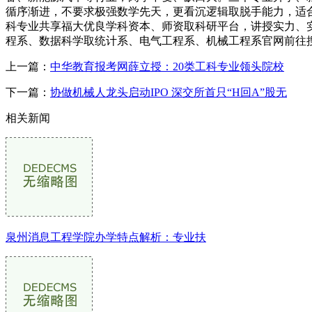
循序渐进，不要求极强数学先天，更看沉逻辑取脱手能力，适
科专业共享福大优良学科资本、师资取科研平台，讲授实力、
程系、数据科学取统计系、电气工程系、机械工程系官网前往
上一篇：
中华教育报考网薛立授：20类工科专业领头院校
下一篇：
协做机械人龙头启动IPO 深交所首只“H回A”股无
相关新闻
泉州消息工程学院办学特点解析：专业扶