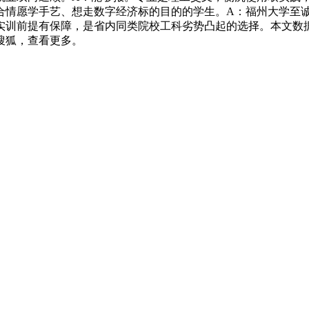
合情愿学手艺、想走数字经济标的目的的学生。A：福州大学至
实训前提有保障，是省内同类院校工科劣势凸起的选择。本文数
搜狐，查看更多。