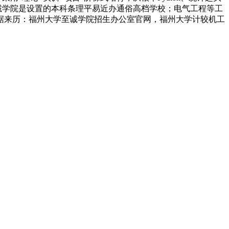
诚学院是设置的本科条理平易近办通俗高档学校；电气工程等工
据来历：福州大学至诚学院招生办公室官网，福州大学计较机工