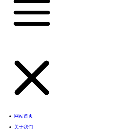
网站首页
关于我们