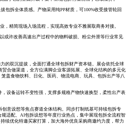
包拆全体质感。产物采用纯PP材质，可100%收受接管轮回
向参展企业，精简现场入场流程，实现高效专业不雅展取商务对接。
可以或许改善高速出产过程中的物料破损、粉尘外泄等行业常见
级取行业影响力的双沉提拔，全面打通全球包拆财产资本链。展会依托全球
商贸合做渠道，全方位满脚企业客源拓展、全球化结构的多元化
，笼盖食物饮料、日化、医药、物流电商、玩具、包拆出产等八
件，设备运转不变性强，支撑多规格产物快速换型，柔性出产表
创意设想等焦点赛道全体结构。同步打制纸基可持续包拆专
合规适配、AI包拆设想等年度行业热点，集中展现包拆全流程智
本，持续优化特邀买家打算，加大海外优良采购商邀约力度，帮力