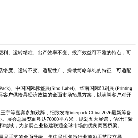
运维便利、运转精准、出产效率不变、投产效益可不雅的特点，可
活络度、运转不变、适配性广、操做简略单纯的特征，可适配
国际标签展(Sino-Label)、华南国际印刷展 (Printing
为泛博国际客户供给具经济效益的全面市场拓展方案，以满脚客户对开
致辞，细致发布interpack China 2026最新筹备
览核心。展会总展览面积达70000平方米，规划五大展馆，估计汇聚
国度和地域，为参展企业搭建联通全球市场的优良商贸桥梁。
规模、展品手艺的全面升级，集中呈现包拆行业前沿手艺取立异。