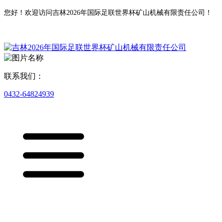
您好！欢迎访问吉林2026年国际足联世界杯矿山机械有限责任公司！
联系我们：
0432-64824939