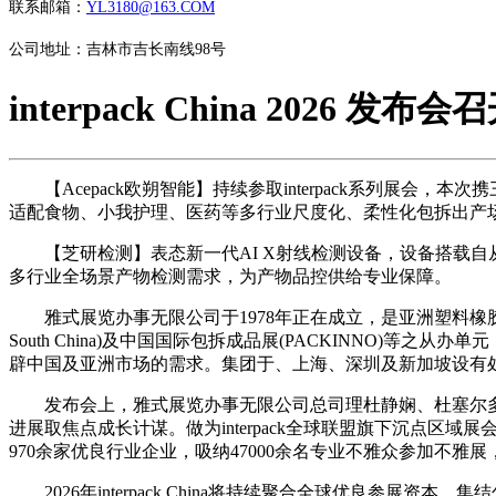
联系邮箱：
YL3180@163.COM
公司地址：吉林市吉长南线98号
interpack China 2026 发
【Acepack欧朔智能】持续参取interpack系列展
适配食物、小我护理、医药等多行业尺度化、柔性化包拆出产
【芝研检测】表态新一代AI X射线检测设备，设备搭载自
多行业全场景产物检测需求，为产物品控供给专业保障。
雅式展览办事无限公司于1978年正在成立，是亚洲塑料橡胶博览会Chin
South China)及中国国际包拆成品展(PACKINNO
辟中国及亚洲市场的需求。集团于、上海、深圳及新加坡设有
发布会上，雅式展览办事无限公司总司理杜静娴、杜塞尔多夫展览(上
进展取焦点成长计谋。做为interpack全球联盟旗下沉点区域展
970余家优良行业企业，吸纳47000余名专业不雅众参加不
2026年interpack China将持续聚合全球优良参