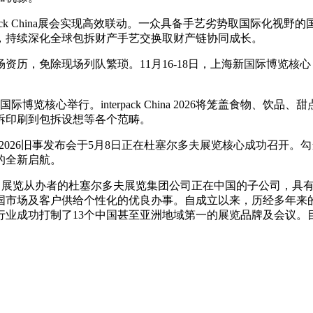
erpack China展会实现高效联动。一众具备手艺劣势取国际
，持续深化全球包拆财产手艺交换取财产链协同成长。
除现场列队繁琐。11月16-18日，上海新国际博览核心，inter
日正在上海新国际博览核心举行。interpack China 2026将
拆印刷到包拆设想等各个范畴。
ack China 2026旧事发布会于5月8日正在杜塞尔多夫展览核心
的全新启航。
出名展览从办者的杜塞尔多夫展览集团公司正在中国的子公司，具
国市场及客户供给个性化的优良办事。自成立以来，历经多年来
业成功打制了13个中国甚至亚洲地域第一的展览品牌及会议。