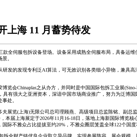
布会召开上海 11 月蓄势待发
会，本次携三款全伺服包拆设备登场。设备采用成熟全伺服布局，具备
场景。
从研发的发现专利泛AI算法，可无效识别各类细小异物，兼具高
aplas之从办方，并同时是中国国际包拆工业展(Sino-Pack)、中国
)等之从办单元，具有强大之亚洲资本，深谙中国市场商业推广，努力
处事处。
海)无限公司总司理顾燕、高级项目总监陈铭、副总监王宇等嘉宾参加
会，本届上海展定于2026年11月16-18日，落地上海新国际博
雅展，国际不雅众占比提拔至约20%，不雅众圈层笼盖全球122个
展资本，集结包拆全财产链优良企业取立异品牌，实现参展阵容、展会