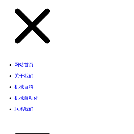
网站首页
关于我们
机械百科
机械自动化
联系我们