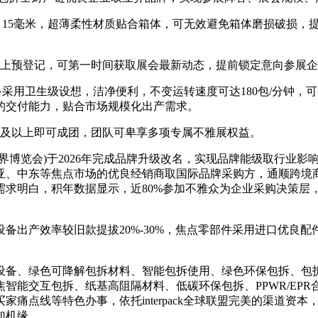
5毫米，超薄柔性材质贴合箱体，可无效避免箱体磨损破损，提拔
面，提前完成线上预登记，可第一时间获取展会最新动态，提前锁定意
采用卫生级设想，洁净便利，不变运转速度可达180包/分钟，
的交付能力，贴合市场规模化出产需求。
及以上即可成团，团队可卑享多项专属不雅展权益。
(原swop包拆世界博览会)于2026年完成品牌升级改名，实现品牌能
亚、中东等焦点市场的优良经销商取国际品牌采购方，通顺跨境
需求明白，积年数据显示，近80%参加不雅众为企业采购决策层
出产效率较旧款提拔20%-30%，焦点零部件采用进口优良配
备、绿色可降解包拆材料、智能包拆使用、绿色环保包拆、包拆
智能交互包拆、纸基高阻隔材料、低碳环保包拆、PPWR/EPR
痛点线等特色办事，依托interpack全球联盟完美的渠道资
加机缘。