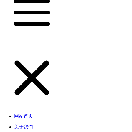
网站首页
关于我们