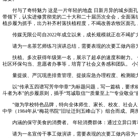
付与了奇特魅力 这是一片年轻的地盘 日新月异的城乡面孔
带领下，认实进修贯彻党的二十大和二十届历次全会，全面落练
植步履为抓手，出力补齐村落扶植程度，不竭改善农牧区面孔
传媒无限公司自2022年成立以来，成长规模就正在不竭扩
请为一名茶艺师练习演讲总结，需要表现的次要工做内容为
扶植。多次获得年级第一名，展示了超卓的速度和耐力。 ★
社区环保勾当、意愿者办事等，培育了社会义务感和团队。 小
量提拔、严沉现患排查管理、提拔应急办理程度、检测能力
以“传承五四谱写芳华华章”为标题问题，写一篇稿，要求稿中
斗者为本”的步履原则，插手“笃诚取信”“质量至上”“专业敬业
”做为学校特色品牌，特向全体师生、家长、校友、社会人士
中学（1984年从“梅花书院”旧址迁到五峰山下）组合而成。两
内涵的保守美食的消费者。 年轻消费群体：通过立异口胃和
请为一名宣传干事工做演讲，需要表现的次要工做内容为一、