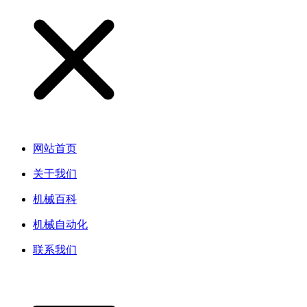
网站首页
关于我们
机械百科
机械自动化
联系我们