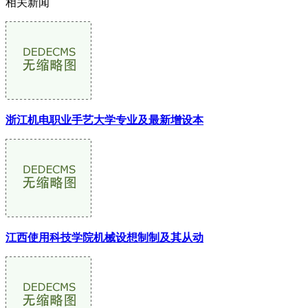
相关新闻
浙江机电职业手艺大学专业及最新增设本
江西使用科技学院机械设想制制及其从动