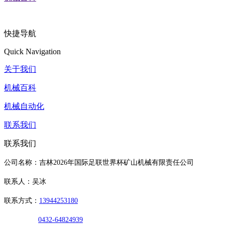
快捷导航
Quick Navigation
关于我们
机械百科
机械自动化
联系我们
联系我们
公司名称：吉林2026年国际足联世界杯矿山机械有限责任公司
联系人：吴冰
联系方式：
13944253180
0432-64824939