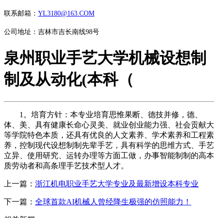
联系邮箱：
YL3180@163.COM
公司地址：吉林市吉长南线98号
泉州职业手艺大学机械设想制
制及从动化(本科（
1。培育方针：本专业培育思惟果断、德技并修，德、
体、美、具有健康长命心灵美、就业创业能力强、社会贡献大
等学院特色本质，还具有优良的人文素养、学术素养和工程素
养，控制现代设想制制先辈手艺，具有科学的思维方式、手艺
立异、使用研究、运转办理等方面工做，办事智能制制的高本
质劳动者和高条理手艺技术型人才。
上一篇：
浙江机电职业手艺大学专业及最新增设本科专业
下一篇：
全球首款AI机械人曾经降生极强的仿照能力！