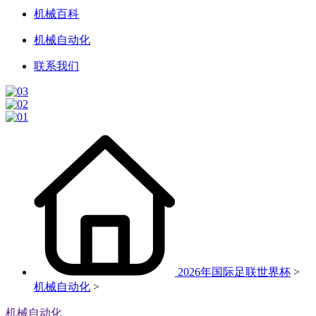
机械百科
机械自动化
联系我们
2026年国际足联世界杯
>
机械自动化
>
机械自动化