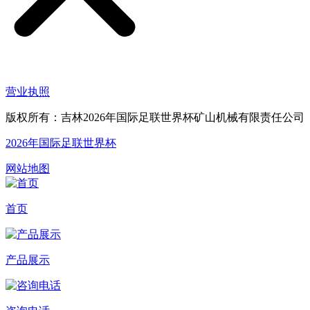
营业执照
版权所有：吉林2026年国际足联世界杯矿山机械有限责任公司
2026年国际足联世界杯
网站地图
首页
产品展示