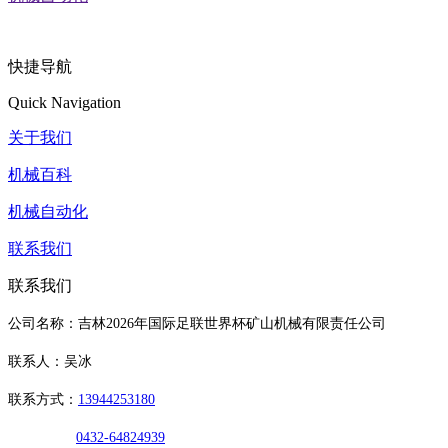
快捷导航
Quick Navigation
关于我们
机械百科
机械自动化
联系我们
联系我们
公司名称：吉林2026年国际足联世界杯矿山机械有限责任公司
联系人：吴冰
联系方式：
13944253180
0432-64824939