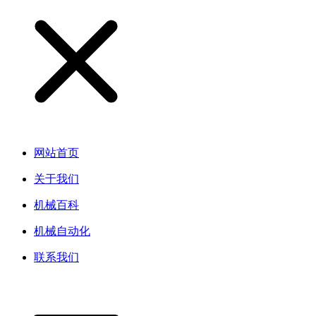
网站首页
关于我们
机械百科
机械自动化
联系我们