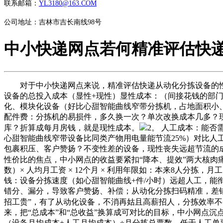
联系邮箱：
YL3180@163.COM
公司地址：吉林市吉长南线98号
中小快递网点若何精准评估快
对于中小快递网点来说，精准评估快递从动化分拣设备的性价
设备的总投入成本（显性+现性）显性成本：（间接花钱的部门
化、模块化设备（好比心甜智能曲线窄带分拣机，占地面积小、
配件费：分拣机的易损件，多久换一次？单次改换成本几多？
库？折算成每月房钱，就是现性成本。
2。 人工成本：能
心甜智能曲线窄带设备比同类产物用电量能节流25%）对比人
包裹积压、客户赞扬？不变性差的设备，现性丧失远超节流的成
性价比的焦点，中小网点的收益要紧扣“降本、提效”两大核肉
数）× 人均月工资 × 12个月 × 利用年限如：本来8人分拣，月工
钱：设备分拣速度（如心甜智能曲线+件/小时）远超人工，能衔
错分、漏分，导致客户赞扬、补偿；从动化分拣扫码精准，差错
招工贵”，有了从动化设备，不消再姑且高薪招人，分拣效率不
来，把“总成本”和“总收益”换算成可对比的目标，中小网点沉点
（设备月均成本+人工月均成本）÷月分拣总票数，低于人工单