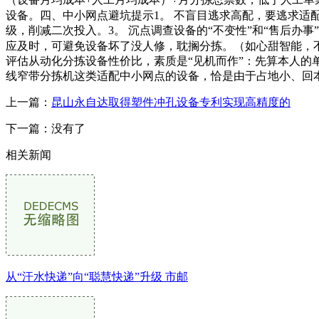
设备。四、中小网点避坑提示1。 不盲目逃求高配，要逃求适
级，削减二次投入。3。 沉点调查设备的“不变性”和“售后办
应及时，可避免设备坏了没人修，耽搁分拣。（如心甜智能，不
评估从动化分拣设备性价比，素质是“见机而作”：先算本人
线窄带分拣机这类适配中小网点的设备，恰是由于占地小、回
上一篇：
昆山永自达取得塑件冲孔设备专利实现高精度的
下一篇：没有了
相关新闻
从“汗水快递”向“聪慧快递”升级 市邮