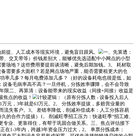
地前提、人工成本等现实环境，避免盲目跟风。
一、先算透：
窄带、交叉带等）价钱差别大，能够优先选适配中小网点的小型
要场地？这些费用要提前谈清晰，避免后期加钱。3。 耗材取
设备需要多大面积？若是网点场地严重，能否需要租更大的仓
设备功率几多？每月电费添加几多？（好的设备耗电也很是低，如
本：设备毛病率高不高？一旦停机，分拣效率骤降，会不会导致
用年限二、再算清：设备能带来的现实收益（间接+间接）收益是
最焦点的收益！
计较逻辑：（原有分拣人数 - 设备投入后人
 = 21万元，3年就是63万元。2。 分拣效率提拔，多赔营业量的
慢而流失客户。3。 差错率降低，削减补偿成本：人工分拣容易
久的合作力提拔）1。 削减旺季招工压力：快递旺季“招工难、
觉更专业、更靠得住，有帮于巩固合做关系。三、焦点评估接下
正在1-3年内，跨越3年资金压力过大，2。 单票分拣成本：
，要避免买大型设备容易形成闲置，可优先选择能矫捷启停的小型