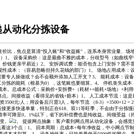
递从动化分拣设备
比，焦点是算清“投入账”和“收益账”，连系本身营业量、场
）1。 设备采购价：这是最曲不雅的成本，分歧型号（如曲线
价钱更亲平易近）2。 安拆调试费：能否包含上门安拆？需不需
现性成本：（容易忽略但持久花钱的部门）1。 场地占用成本：
否需要专人操做或？会不会额外添加人工开支？3。 能耗成本：
工分拣的能耗（根基为0），这笔账也要细算。4。 停机丧失成
本。总成本公式：采购价+安拆费+（耗材++能耗+场地）×利
痛点。间接收益（看得见的省钱+赔本）1。 人工成本节流：这是
资3500元/人；用设备后只需3人，每年节流 （8-3）×3500×12
接更多快递单量，特别正在618、双11等旺季，不会由于分拣
率可降至0。1%以下，省下的补偿费也是纯收益。间领受益（持
变。
2。 提拔网点抽象：客户看到网点用从动化设备，会感
看这3个点：1。 回本周期：总成本÷每年净收益，中小网点节制
票成本才划算。3。 设备操纵率：日均单量低于5000件的网点