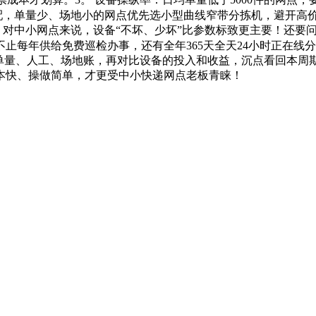
配，单量少、场地小的网点优先选小型曲线窄带分拣机，避开高
事” 对中小网点来说，设备“不坏、少坏”比参数标致更主要！还
止每年供给免费巡检办事，还有全年365天全天24小时正在线
的单量、人工、场地账，再对比设备的投入和收益，沉点看回本周
本快、操做简单，才更受中小快递网点老板青睐！