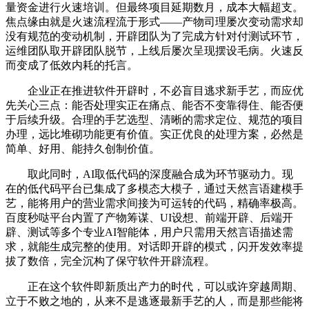
量资金进行火速培训。但最终项目延期数月，成本大幅超支。
焦点缘由就是火速流程流于形式——产物司理屡次变动需求却
没有规范的变动机制，开辟团队为了完成方针对付测试环节，
运维团队取开辟团队脱节，上线后屡次呈现摆设毛病。火速反
而变成了低效内耗的托言。
企业正在推进软件开辟时，不必盲目逃求新手艺，而应优
先关心三点：能否处理实正在痛点、能否不变靠得住、能否便
于后续升级。合理的手艺选型、清晰的需求定位、规范的项目
办理，远比堆砌功能更有价值。实正优良的处理方案，必然是
简单、好用、能持久创制价值。
取此同时，AI取低代码的深度融合成为环节驱动力。现
在的低代码平台已集成了多模态大模子，通过天然言语建模手
艺，能将用户的营业需求间接为可运转的代码，精确率极高。
百度秒哒平台内置了产物筹谋、UI设想、前端开辟、后端开
辟、测试等多个专业AI智能体，用户只需用天然言语描述需
求，就能生成完整的使用。对话即开辟的模式，闪开发效率提
拔了数倍，完全沉构了保守软件开辟流程。
正在这个软件即新质出产力的时代，可以或许穿越周期、
立于不败之地的，从来不是逃逐最新手艺的人，而是那些能将