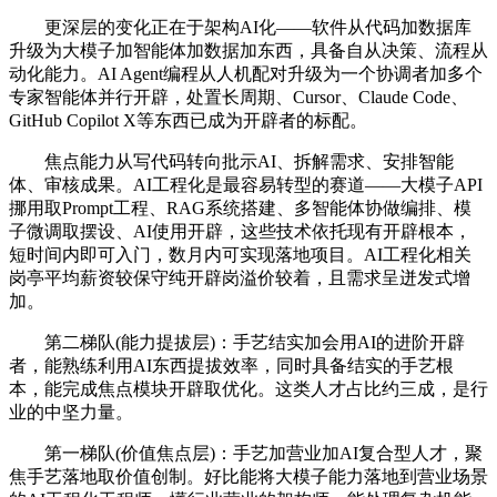
更深层的变化正在于架构AI化——软件从代码加数据库
升级为大模子加智能体加数据加东西，具备自从决策、流程从
动化能力。AI Agent编程从人机配对升级为一个协调者加多个
专家智能体并行开辟，处置长周期、Cursor、Claude Code、
GitHub Copilot X等东西已成为开辟者的标配。
焦点能力从写代码转向批示AI、拆解需求、安排智能
体、审核成果。AI工程化是最容易转型的赛道——大模子API
挪用取Prompt工程、RAG系统搭建、多智能体协做编排、模
子微调取摆设、AI使用开辟，这些技术依托现有开辟根本，
短时间内即可入门，数月内可实现落地项目。AI工程化相关
岗亭平均薪资较保守纯开辟岗溢价较着，且需求呈迸发式增
加。
第二梯队(能力提拔层)：手艺结实加会用AI的进阶开辟
者，能熟练利用AI东西提拔效率，同时具备结实的手艺根
本，能完成焦点模块开辟取优化。这类人才占比约三成，是行
业的中坚力量。
第一梯队(价值焦点层)：手艺加营业加AI复合型人才，聚
焦手艺落地取价值创制。好比能将大模子能力落地到营业场景