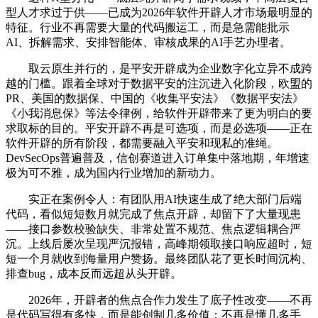
型人才求过于供——已成为2026年软件开辟人才市场最明显的
特征。行业不再需要大量的代码搬运工，而是急需能批示
AI、拆解需求、安排智能体、审核成果的AI手艺办理者。
取云原生并行的，是平安开辟成为企业数字化立异不成跨
越的门槛。跟着全球对于数据平安的注沉进入化阶段，欧盟的
PR、美国的数据保、中国的《收集平安法》《数据平安法》
《小我消息保》等法令律例，给软件开辟带来了更为明白的要
求取标的目的。平安开辟不再是可选项，而是必选项——正在
软件开辟的所有阶段，都需要融入平安和现私的准绳。
DevSecOps普遍普及，信创赛道进入订单集中落地期，年增速
极为可不雅，成为国内行业增加的新动力。
实正在案例令人：有团队用AI快速生成了绝大部门后端
代码，看似短短数月就完成了焦点开辟，却留下了大量现患
——接口参数校验缺失、非常处置不规范、焦点逻辑耦合严
沉。上线后屡次呈现严沉报错，高峰期领取接口响应超时，短
短一个月就收到海量用户赞扬。最终团队花了更长时间沉构、
排查bug，成本反而远超从头开辟。
2026年，开辟者的焦点合作力发生了底子性改变——不再
是代码写得有多快，而是能创制几多价值；不再是懂几多手