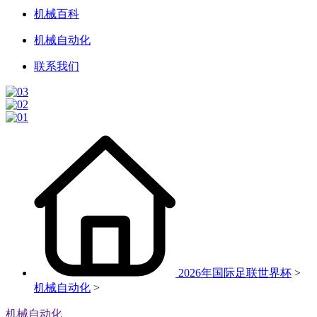
机械百科
机械自动化
联系我们
2026年国际足联世界杯
>
机械自动化
>
机械自动化