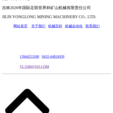
吉林2026年国际足联世界杯矿山机械有限责任公司
JILIN YONGLONG MINING MACHINERY CO., LTD.
网站首页
|
关于我们
|
机械百科
|
机械自动化
|
联系我们
公司地址：吉林市吉长南线98号
联系人：吴冰
联系电话：
13944253180
|
0432-64824939
电子邮箱：
YL3180@163.COM