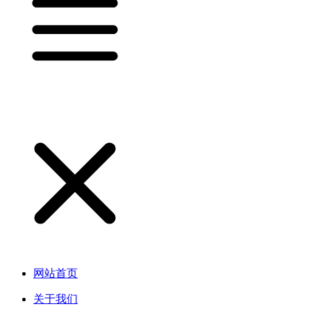
网站首页
关于我们