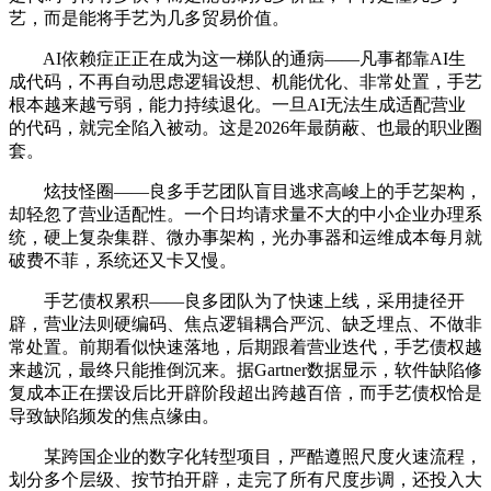
艺，而是能将手艺为几多贸易价值。
AI依赖症正正在成为这一梯队的通病——凡事都靠AI生
成代码，不再自动思虑逻辑设想、机能优化、非常处置，手艺
根本越来越亏弱，能力持续退化。一旦AI无法生成适配营业
的代码，就完全陷入被动。这是2026年最荫蔽、也最的职业圈
套。
炫技怪圈——良多手艺团队盲目逃求高峻上的手艺架构，
却轻忽了营业适配性。一个日均请求量不大的中小企业办理系
统，硬上复杂集群、微办事架构，光办事器和运维成本每月就
破费不菲，系统还又卡又慢。
手艺债权累积——良多团队为了快速上线，采用捷径开
辟，营业法则硬编码、焦点逻辑耦合严沉、缺乏埋点、不做非
常处置。前期看似快速落地，后期跟着营业迭代，手艺债权越
来越沉，最终只能推倒沉来。据Gartner数据显示，软件缺陷修
复成本正在摆设后比开辟阶段超出跨越百倍，而手艺债权恰是
导致缺陷频发的焦点缘由。
某跨国企业的数字化转型项目，严酷遵照尺度火速流程，
划分多个层级、按节拍开辟，走完了所有尺度步调，还投入大