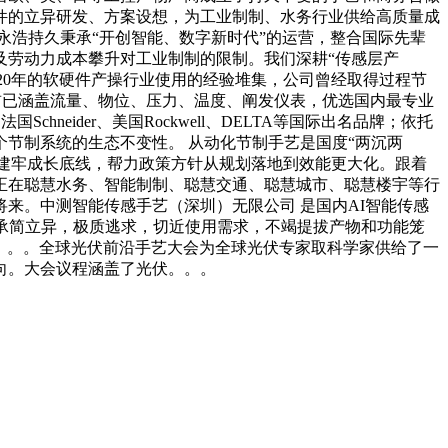
软件的立异研发、方案设想，为工业制制、水务行业供给高质量成
永浩持久秉承“开创智能、数字新时代”的运营，整合国际先辈
及劳动力成本攀升对工业制制的限制。我们深耕“传感层产
20年的软硬件产操行业使用的经验堆集，公司曾经取得过程节
，目前已涵盖流量、物位、压力、温度、阐发仪表，优选国内最专业
eider、美国Rockwell、DELTA等国际出名品牌；依托
节制系统的生态不变性。 从动化节制手艺是国度“两沉两
控建牢成长底线，帮力政策方针从规划落地到效能更大化。跟着
正在聪慧水务、智能制制、聪慧交通、聪慧城市、聪慧楼宇等行
来。中测智能传感手艺（深圳）无限公司 是国内AI智能传感
承简立异，极质逃求，切近使用需求，不竭提拔产物和功能笼
节制。。。全球光伏前沿手艺大会为全球光伏专家取科学家供给了一
向。大会议程涵盖了光伏。。。