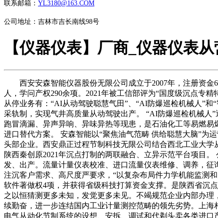
联系邮箱：
YL3180@163.COM
公司地址：吉林市吉长南线98号
【仪器仪表】厂商_仪器仪表从
西安安森智能仪器股份无限公司成立于2007年，注册资金67
人，学问产权290余项。2021年被工信部评为“国度级沉点专
从停业务有：“AI从动驾驶聪慧气田”、“AI防爆巡检机械人”
采轨制，实现气井高质量从动驾驶出产。 “AI防爆巡检机械
跑冒滴漏、异声异响、异味异热等现患，是石油化工等易燃易爆
进口替代方案。 安森智能以“聚焦油气范畴 供给聪慧大脑”
头部企业。西安鼎正过程节制科技无限公司结合西北工业大学
陕西秦创原2021年沉点打制的两联融合、立异示范平台项目
发、出产。流量计量仪表校准、进口流量仪表维修、调养，征
注沉客户需求、高尺度严要求，“以复杂布局件力学机能监测和
软件著做权4项，并获得省级科技打算资金支撑。是陕西省沉点
之以恒猜测更多未知，发觉更多未见。不竭规范企业内部办理，
续勤奋，进一步连结国内工业计量测控范畴的领先劣势。上海相
电气从动化节制系统的设想、安拆、调试和代剃头卖各类进口