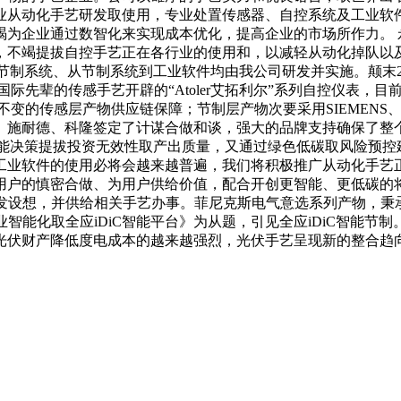
工业从动化手艺研发取使用，专业处置传感器、自控系统及工业
为企业通过数智化来实现成本优化，提高企业的市场所作力。 
，不竭提拔自控手艺正在各行业的使用和，以减轻从动化掉队以
表到节制系统、从节制系统到工业软件均由我公司研发并实施。颠末
系国际先辈的传感手艺开辟的“Atoler艾拓利尔”系列自控仪表
感层产物供应链保障；节制层产物次要采用SIEMENS、法国Schn
、施耐德、科隆签定了计谋合做和谈，强大的品牌支持确保了整个
取智能决策提拔投资无效性取产出质量，又通过绿色低碳取风险预
工业软件的使用必将会越来越普遍，我们将积极推广从动化手艺
户的慎密合做、为用户供给价值，配合开创更智能、更低碳的将
研发设想，并供给相关手艺办事。菲尼克斯电气意选系列产物，秉
智能化取全应iDiC智能平台》为从题，引见全应iDiC智能
光伏财产降低度电成本的越来越强烈，光伏手艺呈现新的整合趋