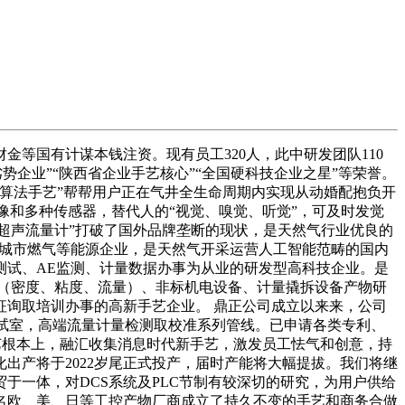
金等国有计谋本钱注资。现有员工320人，此中研发团队110
劣势企业”“陕西省企业手艺核心”“全国硬科技企业之星”等荣誉。
大模子算法手艺”帮帮用户正在气井全生命周期内实现从动婚配抱负开
像和多种传感器，替代人的“视觉、嗅觉、听觉”，可及时发觉
体超声流量计”打破了国外品牌垄断的现状，是天然气行业优良的
各城市燃气等能源企业，是天然气开采运营人工智能范畴的国内
测试、AE监测、计量数据办事为从业的研发型高科技企业。是
量（密度、粘度、流量）、非标机电设备、计量撬拆设备产物研
询取培训办事的高新手艺企业。 鼎正公司成立以来来，公司
尝试室，高端流量计量检测取校准系列管线。已申请各类专利、
艺根本上，融汇收集消息时代新手艺，激发员工怯气和创意，持
出产将于2022岁尾正式投产，届时产能将大幅提拔。我们将继
于一体，对DCS系统及PLC节制有较深切的研究，为用户供给
名欧、美、日等工控产物厂商成立了持久不变的手艺和商务合做