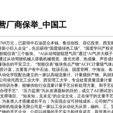
营厂商保举_中国工
69万元，已获得中石油昆仑本钱、鲁信创投、容亿投资、西安财
精特新小巨人企业”，先后获得“国度级绿色工场”、“国度学问产权
和“智能仪表”三个板块。 “AI从动驾驶聪慧气田”通过“AI气井
人”通过从动驾驶机械人搭载机械视觉、激光光谱、热成像、声音成
场合的平安卫士。 “智能仪表”板块焦点产物“ACFC计量级气
为运营计谋，次要客户有中石油、耽误石油、国度管网、中海油、
从动化学院配合建立的一家以高端流量计、计量撬拆产物、风洞
。 公司依托西北工业大学、西安理工大学，专业处置质量流量计
询培训办事、能够供给行业流量计量手艺分析处理方案、和手艺征
办理手艺”、“压力监测”为从攻课题标的目的，成立了AE测试
支撑项目。 ”知未知，见未见”的企业文化，正在保守的丈量手
为各类人才搭建成长平台；为实现企业可持续成长，公司财产化
裕机电设备无限公司是一家以工业从动化为从营，融科、工、贸
产物的手艺企业。公司以雄厚的手艺实力和优良诺言，取世界出