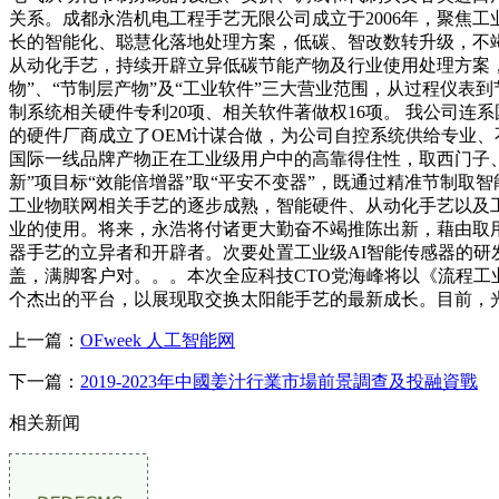
关系。成都永浩机电工程手艺无限公司成立于2006年，聚焦
长的智能化、聪慧化落地处理方案，低碳、智改数转升级，不竭
从动化手艺，持续开辟立异低碳节能产物及行业使用处理方案
物”、“节制层产物”及“工业软件”三大营业范围，从过程仪
制系统相关硬件专利20项、相关软件著做权16项。 我公司连
的硬件厂商成立了OEM计谋合做，为公司自控系统供给专业、不变的传
国际一线品牌产物正在工业级用户中的高靠得住性，取西门子
新”项目标“效能倍增器”取“平安不变器”，既通过精准节制
工业物联网相关手艺的逐步成熟，智能硬件、从动化手艺以及
业的使用。将来，永浩将付诸更大勤奋不竭推陈出新，藉由取用
器手艺的立异者和开辟者。次要处置工业级AI智能传感器的
盖，满脚客户对。。。本次全应科技CTO党海峰将以《流程工业
个杰出的平台，以展现取交换太阳能手艺的最新成长。目前，
上一篇：
OFweek 人工智能网
下一篇：
2019-2023年中國姜汁行業市場前景調查及投融資戰
相关新闻